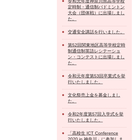
令和元年度神奈川県高等学校
定時制・通信制バドミントン
大会（団体戦）に出場しまし
た。
交通安全講話を行いました。
第52回関東地区高等学校定時
制通信制英語レシテーショ
ン・コンテストに出場しまし
た。
令和元年度第53回卒業式を挙
行いたしました。
文化祭売上金を募金しまし
た。
令和2年度第57回入学式を挙
行いたしました。
「高校生 ICT Conference
2020 in 神奈川」に参加しま