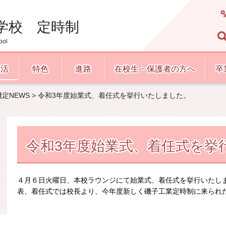
学校 定時制
ool
生活
特色
進路
在校生・保護者の方へ
卒
磯定NEWS
> 令和3年度始業式、着任式を挙行いたしました。
令和3年度始業式、着任式を挙
４月６日火曜日、本校ラウンジにて始業式、着任式を挙行いたし
表、着任式では校長より、今年度新しく磯子工業定時制に来られ