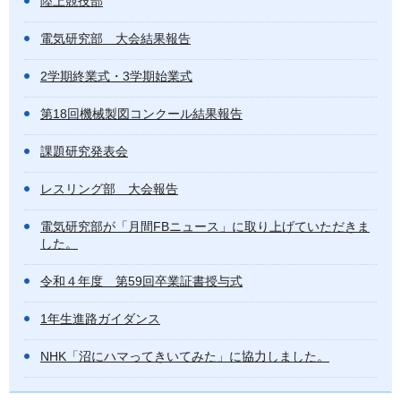
陸上競技部
電気研究部 大会結果報告
2学期終業式・3学期始業式
第18回機械製図コンクール結果報告
課題研究発表会
レスリング部 大会報告
電気研究部が「月間FBニュース」に取り上げていただきま
した。
令和４年度 第59回卒業証書授与式
1年生進路ガイダンス
NHK「沼にハマってきいてみた」に協力しました。