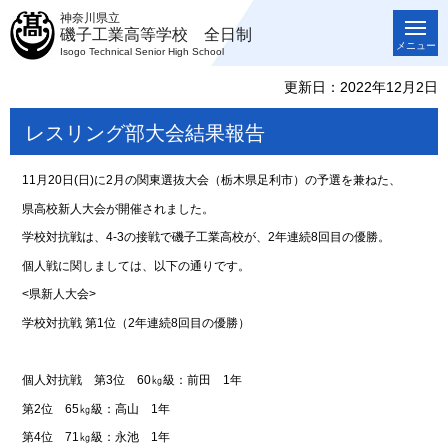
神奈川県立
磯子工業高等学校 全日制
メニュー
Isogo Technical Senior High School
更新日：2022年12月2日
レスリング部大会結果報告
11月20日(日)に2月の関東選抜大会（栃木県足利市）の予選を兼ねた、
県高校新人大会が開催されました。
学校対抗戦は、4-3の接戦で磯子工業高校が、2年連続8回目の優勝。
個人戦に関しましては、以下の通りです。
<県新人大会>
学校対抗戦 第1位（2年連続8回目の優勝）
個人対抗戦 第3位 60㎏級：前田 1年
第2位 65㎏級：高山 1年
第4位 71㎏級：永池 1年