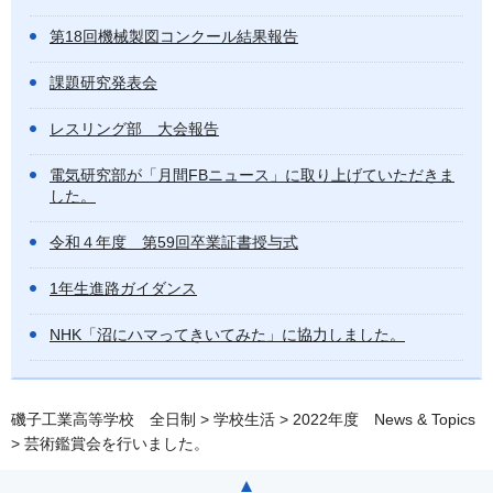
第18回機械製図コンクール結果報告
課題研究発表会
レスリング部 大会報告
電気研究部が「月間FBニュース」に取り上げていただきま
した。
令和４年度 第59回卒業証書授与式
1年生進路ガイダンス
NHK「沼にハマってきいてみた」に協力しました。
磯子工業高等学校 全日制
>
学校生活
>
2022年度 News & Topics
> 芸術鑑賞会を行いました。