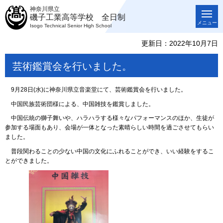
神奈川県立
磯子工業高等学校 全日制
メニュー
Isogo Technical Senior High School
更新日：2022年10月7日
芸術鑑賞会を行いました。
9月28日(水)に神奈川県立音楽堂にて、芸術鑑賞会を行いました。
中国民族芸術団様による、中国雑技を鑑賞しました。
中国伝統の獅子舞いや、ハラハラする様々なパフォーマンスのほか、生徒が
参加する場面もあり、会場が一体となった素晴らしい時間を過ごさせてもらい
ました。
普段関わることの少ない中国の文化にふれることができ、いい経験をするこ
とができました。