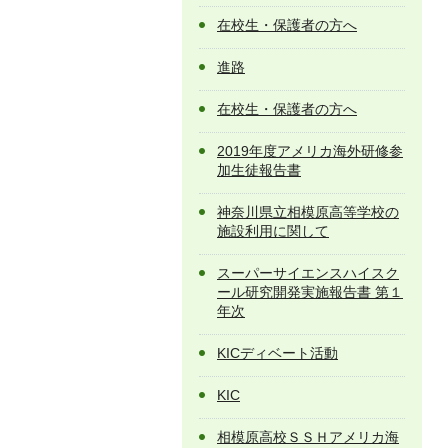
在校生・保護者の方へ
進路
在校生・保護者の方へ
2019年度アメリカ海外研修参
加生徒報告書
神奈川県立相模原高等学校の
施設利用に関して
スーパーサイエンスハイスク
ール研究開発実施報告書 第１
年次
KICディベート活動
KIC
相模原高校ＳＳＨアメリカ海