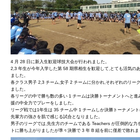
4 月 28 日に新入生歓迎球技大会が行われました。
2,3 年生が今年入学した第 58 期県相生を歓迎して,とても活気
ました。
各クラス男子 2,3 チーム,女子 2 チームに分かれ,それぞれのリ
ました。
各リーグの中で勝ち数の多い 1 チームは決勝トーナメントへと進
援の中全力でプレーをしました。
リーグ戦では1年生は 35 チーム中 1 チームしか決勝トーナメン
先輩方の強さを肌で感じる試合となりました。
男子のリーグでは,先生方のチームである Teachers が圧倒的な
トに勝ち上がりましたが準々決勝で 3 年 B 組を前に僅差で敗れ