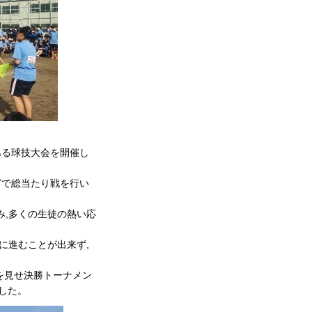
のある球技大会を開催し
ーグで総当たり戦を行い
み,多くの生徒の熱い応
トに進むことが出来ず,
力を見せ決勝トーナメン
ました。