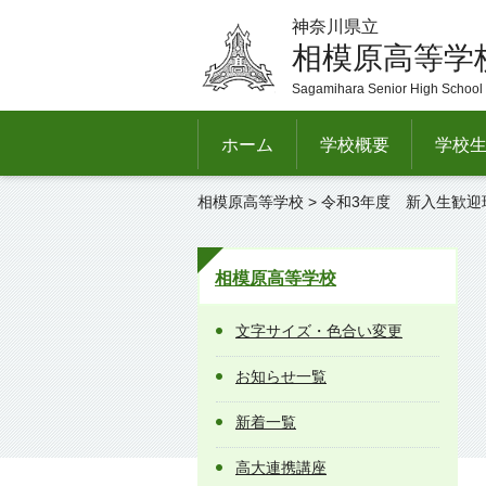
神奈川県立
相模原高等学
Sagamihara Senior High School
ホーム
学校概要
学校
相模原高等学校
> 令和3年度 新入生歓
相模原高等学校
文字サイズ・色合い変更
お知らせ一覧
新着一覧
高大連携講座