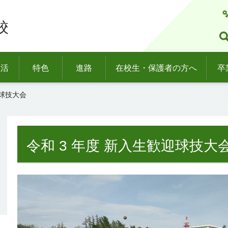
校
生活
特色
進路
在校生・保護者の方へ
卒
迎球技大会
令和 3 年度 新入生歓迎球技大