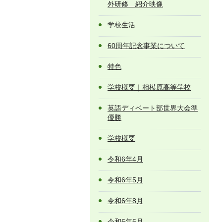
外研修 紹介映像
学校生活
60周年記念事業について
特色
学校概要｜相模原高等学校
英語ディベート部世界大会準
優勝
学校概要
令和6年4月
令和6年5月
令和6年8月
令和6年6月