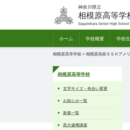
神奈川県立
相模原高等学
Sagamihara Senior High School
ホーム
学校概要
学校
相模原高等学校
> 相模原高校ＳＳＨアメ
相模原高等学校
文字サイズ・色合い変更
お知らせ一覧
新着一覧
高大連携講座