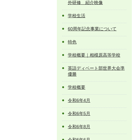
外研修 紹介映像
学校生活
60周年記念事業について
特色
学校概要｜相模原高等学校
英語ディベート部世界大会準
優勝
学校概要
令和6年4月
令和6年5月
令和6年8月
令和6年6月