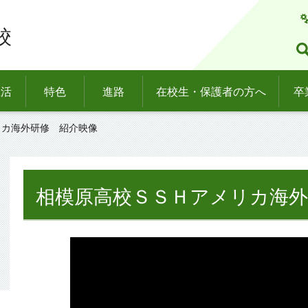
校
生活
特色
進路
在校生・保護者の方へ
卒
リカ海外研修 紹介映像
相模原高校ＳＳＨアメリカ海外