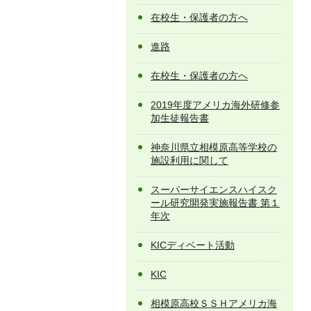
在校生・保護者の方へ
進路
在校生・保護者の方へ
2019年度アメリカ海外研修参
加生徒報告書
神奈川県立相模原高等学校の
施設利用に関して
スーパーサイエンスハイスク
ール研究開発実施報告書 第１
年次
KICディベート活動
KIC
相模原高校ＳＳＨアメリカ海