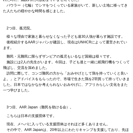
バウラー
（七輪）でシマをつくっている家族がいて、新しい土地に移ってき
た人たちの穏やかな時間を感じました。
2つ目
、孤児院。
様々
な理由で家族と暮らせなくなった子ども達30人強が暮らす施設です。
後程
紹介するAARジャパンが建設し、現在はUNHCRによって運営されてい
ます。
難民
・元難民に限らずザンビアの孤児もいるなど国籍は様々です。
施設
には2人の先生がいます。今回は、子ども達と一緒に紙飛行機をつくって
飛ばし、交流を深めました。
訪問
に際して、コンゴ難民の方から「おみやげとして鶏を持っていくと良い
よ。」とアドバイスをもらったので、市場で生きた鶏を2羽買って持っていきま
した。日本ではなかなか考えられないおみやげに、アフリカらしい文化をまた
一つ学びました。
3つ目
、AAR Japan（難民を助ける会）。
こちら
は日本の支援団体です。
現在
、メヘバに入っている支援団体はそれほど多くありません。
その
中で、AAR Japanは、20年以上にわたりキャンプを支援しており、先ほ