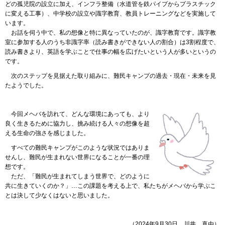
どの孤児院の設立に加え、インフラ整備（水道管を鉄パイプからプラスチック
に変える工事）、中学校の設立や識字教育、教員トレーニングなどを実施して
います。
お話
を伺う中で、私の想像と特に異なっていたのが、識字教育です。識字教
室に参加する人のうち非識字率（読み書きができない人の割合）は3割程度で、
読み書きより、英語を学ぶことで仕事の幅を広げたいという人が多いというの
です。
次の
ステップを見据えた取り組みに、難民キャンプの過去・現在・未来を見
たようでした。
今回
メヘバを訪れて、どんな環境にあっても、より
良く生きるために協力し、挑み続ける人々の想像を超
える生命の強さを感じました。
すべて
の難民キャンプがこのような状況ではありま
せんし、難民が生まれない世界になることが一番の理
想です。
ただ
、「難民が生まれてしまう世界で、どのように
共に生きていくのか？」…この課題を考える上で、私たちがメヘバから学ぶこ
とは決して少なくはないと思いました。
（2024年9月30日
川
井
真
由）