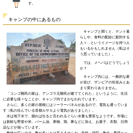
す。
キャンプの中にあるもの
キャンプ
と聞くと、テント暮
らしや、食料の配給に殺到する
人々…というイメージを持つ人
もいるかもしれません（私はそ
う思っていました）。
では
、メヘバはどうでしょう
か？
キャンプ
内には、一般的な家
が並び、ザンビアの街並みとあ
まり変わりありません。
「コンゴ
難民の家は、アンゴラ元難民が建ててくれた」というように、生活
に必要な様々なことが、キャンプ内でまかなわれています。
さらに
、多くの家の屋根にはソーラーパネルがあるので、電気も通っていま
す（私の住んでいる首都ルサカより電気がありました）。
水は
地下水で、掘れば出ると言われるぐらい水量も豊富なようです。市場に
は新鮮な野菜や米、パーム油、果物、鶏、豚などに加え、お菓子、衣類、日用
品などが揃っています。