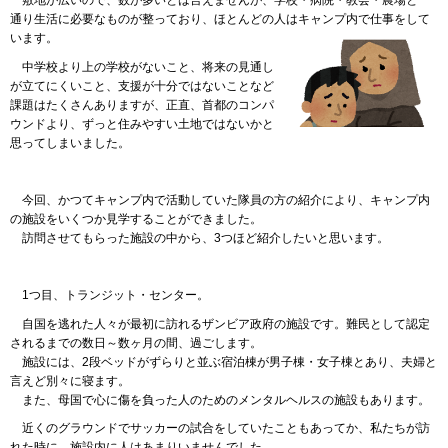
敷地
が広いので、数が多いとは言えませんが、学校・病院・教会・農場と一
通り生活に必要なものが整っており、ほとんどの人はキャンプ内で仕事をして
います。
中学校
より上の学校がないこと、将来の見通し
が立てにくいこと、支援が十分ではないことなど
課題はたくさんありますが、正直、首都のコンパ
ウンドより、ずっと住みやすい土地ではないかと
思ってしまいました。
今回
、かつてキャンプ内で活動していた隊員の方の紹介により、キャンプ内
の施設をいくつか見学することができました。
訪問
させてもらった施設の中から、3つほど紹介したいと思います。
1つ目
、トランジット・センター。
自国
を逃れた人々が最初に訪れるザンビア政府の施設です。難民として認定
されるまでの数日～数ヶ月の間、過ごします。
施設
には、2段ベッドがずらりと並ぶ宿泊棟が男子棟・女子棟とあり、夫婦と
言えど別々に寝ます。
また
、母国で心に傷を負った人のためのメンタルヘルスの施設もあります。
近く
のグラウンドでサッカーの試合をしていたこともあってか、私たちが訪
れた時に、施設内に人はあまりいませんでした。