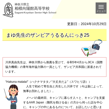
神奈川県立
相模向陽館高等学校
メニュー
Sagami-Koyokan Senior High School
更新日：2024年10月29日
まゆ先生のザンビアうるるんにっき25
川井真由先生は、神奈川県から推薦を受けて、令和5年4月からJICA（国際
協力機構）の青年海外協力隊の一員として、ザンビア共和国に派遣されて
います。
“
Hakuna matata!”（ハクナマタタ／“大丈夫だよ”（スワヒリ語））
人生
で初めて寄生虫と共生した川井です（今は薬によって、
無事お別れしました）。
メヘバ
の最終回、キャンプに暮らす人々と、キャンプを支援
するAAR Japan（難民を助ける会）の方から伺った話を中心
に、キャンプの中にあるものについて、お話したいと思いま