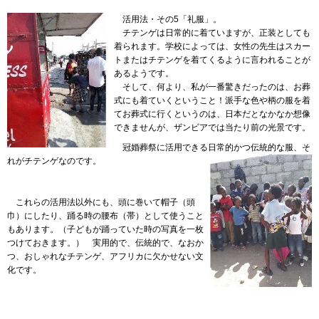
活用法
・その5「礼服」。
チテンゲ
は日常的に着ていますが、正装としても
着られます。学校によっては、女性の先生はスカー
トまたはチテンゲを着てくるように言われることが
あるようです。
そして
、何より、私が一番驚きだったのは、お葬
式にも着ていくということ！派手な色や柄の服を着
てお葬式に行くというのは、日本だとなかなか想像
できませんが、ザンビアでは当たり前の光景です。
冠婚葬祭
に活用できる日常的かつ伝統的な服、そ
れがチテンゲなのです。
これら
の活用法以外にも、頭に巻いて帽子（頭
巾）にしたり、踊る時の腰布（帯）として使うこと
もあります。（子どもが踊っていた時の写真を一枚
つけておきます。）
実用的
で、伝統的で、なおか
つ、おしゃれなチテンゲ、アフリカに欠かせない文
化です。