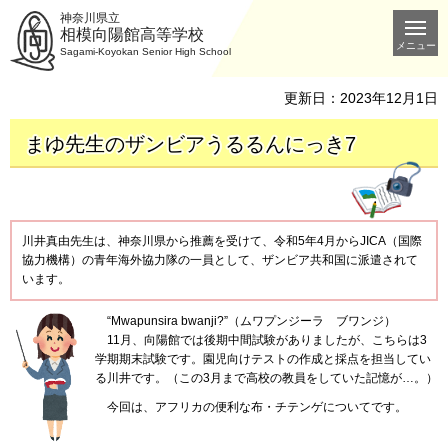
神奈川県立
相模向陽館高等学校
メニュー
Sagami-Koyokan Senior High School
更新日：2023年12月1日
まゆ先生のザンビアうるるんにっき7
川井真由先生は、神奈川県から推薦を受けて、令和5年4月からJICA（国際
協力機構）の青年海外協力隊の一員として、ザンビア共和国に派遣されて
います。
“Mwapunsira
bwanji?”（ムワプンジーラ
ブワンジ）
11月、
向陽館では後期中間試験がありましたが、こちらは3
学期期末試験です。園児向けテストの作成と採点を担当してい
る川井です。（この3月まで高校の教員をしていた記憶が…。）
今回は
、アフリカの便利な布・チテンゲについてです。