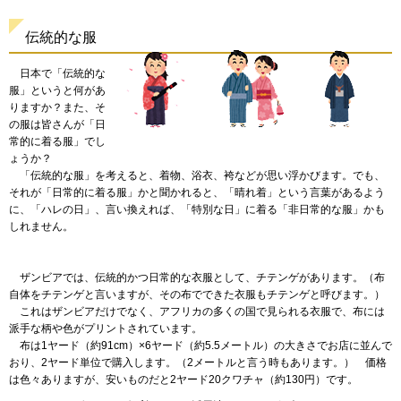
伝統的な服
日本
で「伝統的な
服」というと何があ
りますか？また、そ
の服は皆さんが「日
常的に着る服」でし
ょうか？
「伝統的
な服」を考えると、着物、浴衣、袴などが思い浮かびます。でも、
それが「日常的に着る服」かと聞かれると、「晴れ着」という言葉があるよう
に、「ハレの日」、言い換えれば、「特別な日」に着る「非日常的な服」かも
しれません。
ザンビア
では、伝統的かつ日常的な衣服として、チテンゲがあります。（布
自体をチテンゲと言いますが、その布でできた衣服もチテンゲと呼びます。）
これは
ザンビアだけでなく、アフリカの多くの国で見られる衣服で、布には
派手な柄や色がプリントされています。
布は
1ヤード（約91cm）×6ヤード（約5.5メートル）の大きさでお店に並んで
おり、2ヤード単位で購入します。（2メートルと言う時もあります。）
価格
は色々ありますが、安いものだと2ヤード20クワチャ（約130円）です。