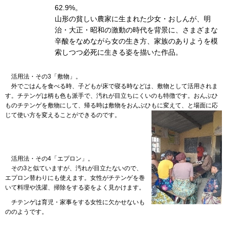
62.9%。
山形の貧しい農家に生まれた少女・おしんが、明
治・大正・昭和の激動の時代を背景に、さまざまな
辛酸をなめながら女の生き方、家族のありようを模
索しつつ必死に生きる姿を描いた作品。
活用法
・その3「敷物」。
外で
ごはんを食べる時、子どもが床で寝る時などは、敷物として活用されま
す。チテンゲは柄も色も派手で、汚れが目立ちにくいのも特徴です。おんぶひ
ものチテンゲを敷物にして、帰る時は敷物をおんぶひもに変えて、と場面に応
じて使い方を変えることができるのです。
活用法
・その4「エプロン」。
その3
と似ていますが、汚れが目立たないので、
エプロン替わりにも使えます。女性がチテンゲを巻
いて料理や洗濯、掃除をする姿をよく見かけます。
チテンゲ
は育児・家事をする女性に欠かせないも
ののようです。