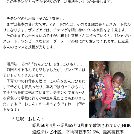
この
チテンゲとっても便利なので、活用法をいくつか紹介します。
チテンゲ
の活用法・その1「衣服」。
まずは
基本の使い方です。2ヤードの布は、そのまま腰に巻くとスカート代わ
りになります。ザンビアでは、チテンゲを腰に巻いている女性をよく見ます。
そのまま
でも十分良いのですが、布を仕立屋さんに持っていくと、Tシャツや
スカート、ワンピースなどオーダーメードの服に作り変えてくれます。仕立屋
さんのセンスと技術が光ります。
活用法
・その2「おんぶひも（抱っこひも）」。
前回
のうるるんでも話しましたが、ザンビアには
子どもがたくさんいます。
子育て中
のお母さん達は、この布をおんぶひもに
して子どもを背負ったり、車内では抱っこひもにし
て子どもを前に抱えています。チテンゲで赤ちゃん
を背負って学校に行く小学生を見たこともありまし
た。まるで「おしん」の世界のようですね。（伝わ
るかな？）
＊注釈
おしん：
昭和58年4月～昭和59年3月まで放送されていたNHK
連続テレビ小説。平均視聴率52.6%、最高視聴率