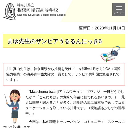
神奈川県立
相模向陽館高等学校
メニュー
Sagami-Koyokan Senior High School
更新日：2023年11月14日
まゆ先生のザンビアうるるんにっき6
川井真由先生は、神奈川県から推薦を受けて、令和5年4月からJICA（国際
協力機構）の海外青年協力隊の一員として、ザンビア共和国に派遣されて
います。
“Mwachoma
bwanji?”
（ムワチョマ
ブワンジ
一日
どうでし
たか？「こんにちは」の意味で午後に使われるあいさつ。）
最
近
は園児と関わることが多く、現地語の嵐に日本語で返してコミ
ュニケーションを取っている川井です。（現地語も少しずつ習得
中。）
今回
は、私の職場トゥルーバイン
コミュニティ
・スクールに
ついて説明します。