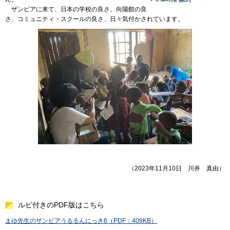
ザンビア
に来て、日本の学校の良さ、向陽館の良
さ、コミュニティ・スクールの良さ、日々気付かされています。
（2023年11月10日
川
井
真
由）
ルビ付きのPDF版はこちら
まゆ先生のザンビアうるるんにっき6（PDF：409KB）