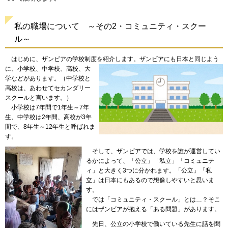
私の職場について
～その2
・コミュニティ・スクー
ル～
はじめに
、ザンビアの学校制度を紹介します。
ザンビアにも日本と同じよう
に、小学校、中学校、高校、大
学などがあります。（中学校と
高校は、あわせてセカンダリー
スクールと言います。）
小学校
は7年間で1年生～7年
生、中学校は2年間、高校が3年
間で、8年生～12年生と呼ばれま
す。
そして
、ザンビアでは、
学校を誰が運営してい
るかによって、「公立」「私立」「コミュニテ
ィ」と大きく3つに分かれます。「公立」「私
立」は日本にもあるので想像しやすいと思いま
す。
では
「コミュニティ・スクール」とは…？そこ
にはザンビアが抱える「ある問題」があります。
先日
、公立の小学校で働いている先生に話を聞