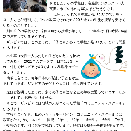
きました。その学校は、在籍数は1クラス120人、
実際に来ているのは80人ほどだそうです。
しかし
、それでも教室が足りないので、朝・
昼・夕方と3展開して、1つの教室でそれぞれ100人近くの生徒が授業を受けて
いるとのことでした。
別の
公立の学校では、朝の7時から授業が始まり、1・2年生は1日2時間の4部
制で運営しているそうです。
ザンビア
では、このように、「子どもが多くて学校が足りない」という問題
があります。
出生率
（女性一人あたりの子どもの数）を比較
してみると、2021年のデータで、日本は1.3、そ
れに対してザンビアは4.3です（世界銀行のデー
タより引用）。
簡単
に言うと、毎年日本の3倍近い子どもが生
まれています。ザンビアの子どもや人口は、年々増えています。
先ほど
説明したように、多くの子ども達が公立の学校に通っています。しか
し、それでも学校が足りません。
そこで
、ザンビアには地域の人がつくった学校「コミュニティ・スクール」
があります。
学校
と言っても、私のいるトゥルーバイン
コミュニティ
・スクールには、
教室が3つしかないので、「園児～2年生」「3年生～5年生」「6年生～7年生」
と複数の学年が同じ教室で勉強しています。時間は朝8時～午後3時半までで、
給食にはシマを食べます。（シマは、
うるるんにっき3
で紹介しましたね。）