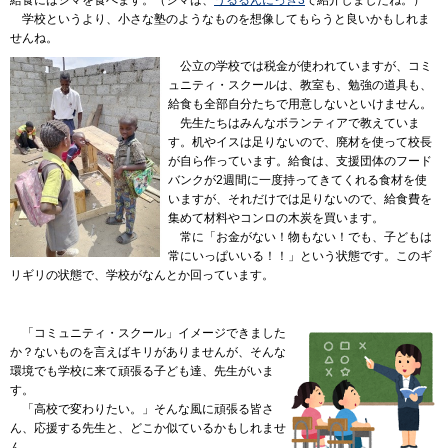
学校
というより、小さな塾のようなものを想像してもらうと良いかもしれま
せんね。
公立
の学校では税金が使われていますが、
コミ
ュニティ・スクールは、教室も、勉強の道具も、
給食も全部自分たちで用意しないといけません。
先生
たちはみんなボランティアで教えていま
す。机やイスは足りないので、廃材を使って校長
が自ら作っています。給食は、支援団体のフード
バンクが2週間に一度持ってきてくれる食材を使
いますが、それだけでは足りないので、給食費を
集めて材料やコンロの木炭を買います。
常に
「お金がない！物もない！でも、子どもは
常にいっぱいいる！！」という状態です。このギ
リギリの状態で、学校がなんとか回っています。
「コミュニティ
・スクール」イメージできました
か？ないものを言えばキリがありませんが、そんな
環境でも学校に来て頑張る子ども達、先生がいま
す。
「高校
で変わりたい。」そんな風に頑張る皆さ
ん、応援する先生と、どこか似ているかもしれませ
ん。