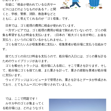
生徒
に「税金が使われている公共サー
ビスにはどのようなものがある？」と聞
くと、学校、警察、消防、救急車などと
ともに、よく答えてくれるのが「ゴミ収集」です。
日本
では、ゴミ処理の費用に税金が使われています。
一方
ザンビアでは、ゴミ処理の費用が税金で賄われていないので、ゴミの収
集を希望する人が料金を支払います。（日本の「粗大ゴミを出す時に、お金を
支払う」というのに似ているかもしれません。）
ゴミ
を捨てたい人が収集業者に支払い、収集業者が処分場に支払う仕組みで
す。
捨てた
ゴミの分だけ料金を支払うので、処分場の入口には、ゴミの量を計る
ためのウェイブリッジがあります。
ゴミ
を載せたトラックは、処分場に入る前に、そこで重さを計ります。そし
て、処分場にゴミを捨てた後、また重さを計って、重さの差額を業者が処分場
に支払います。
ウェイブリッジ
はコンピュータで管理され、重さを計るとデータが作成され
ており、とてもスムーズにやり取りされていました。
では
、ここで問題です！
ルサカ
中のゴミが集まってく
る処分場には、どのようなゴミ