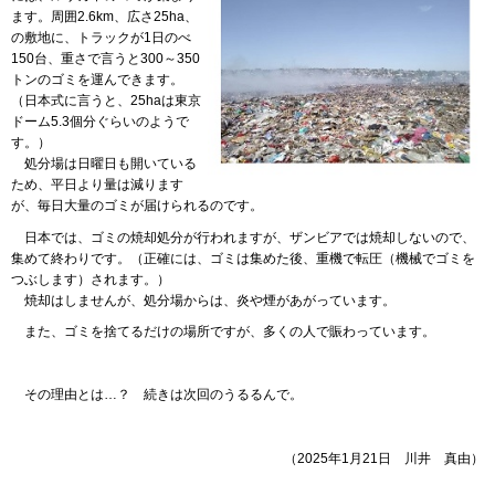
ます。周囲2.6km、広さ25ha、
の敷地に、トラックが1日のべ
150台、重さで言うと300～350
トンのゴミを運んできます。
（日本式に言うと、25haは東京
ドーム5.3個分ぐらいのようで
す。）
処分
場は日曜日も開いている
ため、平日より量は減ります
が、毎日大量のゴミが届けられるのです。
日本
では、ゴミの焼却処分が行われますが、ザンビアでは焼却しないので、
集めて終わりです。（正確には、ゴミは集めた後、重機で転圧（機械でゴミを
つぶします）されます。）
焼却
はしませんが、処分場からは、炎や煙があがっています。
また
、ゴミを捨てるだけの場所ですが、多くの人で賑わっています。
その
理由とは…？
続き
は次回のうるるんで。
（2025年1月21日
川
井
真
由）