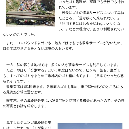
いったゴミ処理が、家庭でも学校でも行わ
れています。
校長
にゴミの収集サービスについて尋ね
たところ、「道が狭くて来られない。」
「利用するにはお金を払わないといけな
い。」などの理由で、あまり利用されてい
ないとのことでした。
また
、コンパウンド以外でも、地方ではそもそも収集サービスがないため、
自分で燃やさざるをえない環境の人もいます。
一方
、私の暮らす地域では、多くの人が収集サービスを利用しています。
ただ
、やはり「分別する」という概念はないので、ビンも、缶も、生ゴミ
も、すべてのゴミをまとめて敷地内のゴミ箱に捨てます。（日本でやったら怒
られそうです。）
収集
業者は週1回来ます。各家庭のゴミを集め、車で30分ほどのところにあ
る最終処分場に運びます。
昨年
末、その最終処分場にJICA専門家と訪問する機会があったので、その時
の写真とお話を紹介します。
見学
したチュンガ最終処分場
には、ルサカ中のゴミが集まり