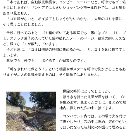
日本
であれば、自動販売機横や、コンビニ、スーパーなど、町中でもゴミ箱
を目にしますが、ザンビアでは大きいショッピングモール以外では、ゴミ箱を
あまり見ません。
「
ゴミ箱がないと、ポイ捨てもしょうがないのかな。」大量のゴミを前に、
そう思うことにしました。
学校
に行ってみると、ゴミ箱の置いてある教室でも、床にはゴミ、ゴミ、ゴ
ミ。スナック菓子の入っていた袋や破れたノートのページ、鉛筆の削りカスな
ど、様々なゴミが散乱しています。
子ども
達は、「ゴミは掃除の時間に集めるから。」と、ゴミを床に捨ててし
まいます。
教室
でも、外でも、「ポイ捨て」が日常なのです。
「
町をきれいに保とう！」という標語やボスターを町中で見かけることもあ
りますが…人の意識を変えるのは、そう簡単ではありません。
掃除
の時間はどうでしょうか。
ほうき
を持った児童が床をはいて、ゴミ
を集めます。集まったゴミは、まとめて敷
地内に掘られた穴の中に捨てます。
コンパウンド
内では、その場で火を付け
て燃やしたり、穴の中に埋め、穴の中がい
っぱいになったら別の穴を掘って埋めると