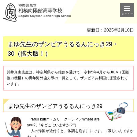
神奈川県立
相模向陽館高等学校
メニュー
Sagami-Koyokan Senior High School
更新日：2025年2月10日
まゆ先生のザンビアうるるんにっき29・
30（拡大版！）
川井真由先生は、神奈川県から推薦を受けて、令和5年4月からJICA（国際
協力機構）の青年海外協力隊の一員として、ザンビア共和国に派遣されて
います。
まゆ先生のザンビアうるるんにっき29
“
Muli kuti?“
（ムリ
クーティ
／Where are
you?、“今どこにいますか？“）
人
の帰国が近付くと、体調を崩す川井です。（寂しいんですか
ね。）