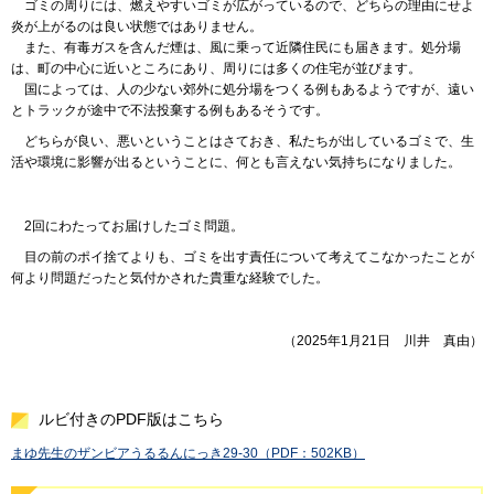
ゴミ
の周りには、燃えやすいゴミが広がっているので、どちらの理由にせよ
炎が上がるのは良い状態ではありません。
また
、有毒ガスを含んだ煙は、風に乗って近隣住民にも届きます。処分場
は、町の中心に近いところにあり、周りには多くの住宅が並びます。
国に
よっては、人の少ない郊外に処分場をつくる例もあるようですが、遠い
とトラックが途中で不法投棄する例もあるそうです。
どちらが
良い、悪いということはさておき、私たちが出しているゴミで、生
活や環境に影響が出るということに、何とも言えない気持ちになりました。
2回
にわたってお届けしたゴミ問題。
目の
前のポイ捨てよりも、ゴミを出す責任について考えてこなかったことが
何より問題だったと気付かされた貴重な経験でした。
（2025年1月21日
川
井
真
由）
ルビ付きのPDF版はこちら
まゆ先生のザンビアうるるんにっき29-30（PDF：502KB）