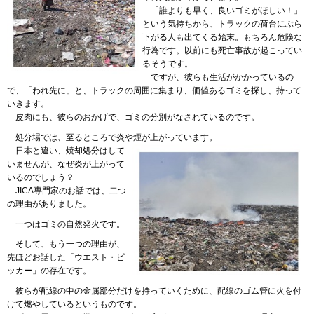
「
誰よりも早く、良いゴミがほしい！」
という気持ちから、トラックの荷台にぶら
下がる人も出てくる始末。もちろん危険な
行為です。以前にも死亡事故が起こってい
るそうです。
ですが
、彼らも生活がかかっているの
で、「われ先に」と、トラックの周囲に集まり、価値あるゴミを探し、持って
いきます。
皮肉
にも、彼らのおかげで、ゴミの分別がなされているのです。
処分場
では、至るところで炎や煙が上がっています。
日本
と違い、焼却処分はして
いませんが、なぜ炎が上がって
いるのでしょう？
JICA
専門家のお話では、二つ
の理由がありました。
一つ
はゴミの自然発火です。
そして
、もう一つの理由が、
先ほどお話した「ウエスト・ピ
ッカー」の存在です。
彼ら
が配線の中の金属部分だけを持っていくために、配線のゴム管に火を付
けて燃やしているというものです。