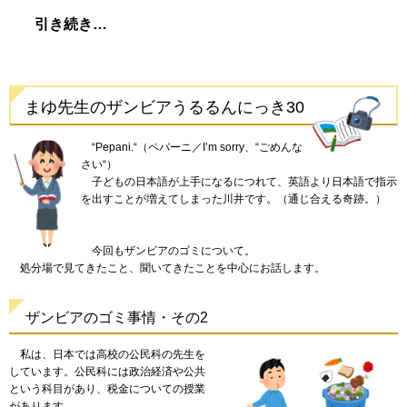
引き続き…
まゆ先生のザンビアうるるんにっき30
“
Pepani.“
（ペパーニ／I’m sorry、“ごめんな
さい“）
子ども
の日本語が上手になるにつれて、英語より日本語で指示
を出すことが増えてしまった川井です。（通じ合える奇跡。）
今回
もザンビアのゴミについて。
処分場
で見てきたこと、聞いてきたことを中心にお話します。
ザンビアのゴミ事情・その2
私は、
日本では高校の公民科の先生を
しています。公民科には政治経済や公共
という科目があり、税金についての授業
があります。