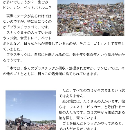
が多いでしょうか？
生
ごみ、
ビン、カン、ペットボトル…？
実際
にデータがあるわけでは
ないのですが、特に目につくの
が「プラスチックゴミ」です。
スナック
菓子の入っていた袋
やレジ袋、食品トレイ、ペット
ボトルなど、日々私たちが消費しているものが、そこに「ゴミ」として存在し
ていました。
プラ
スチックは、自然に分解されるのに、数十年や数百年という歳月がかか
るそうです。
日本
では、多くのプラスチックが回収・処理されますが、ザンビアでは、そ
の他のゴミとともに、日々この処分場に捨てられていきます。
ただ
、すべてのゴミがそのままという訳
ではありません。
処分場
には、たくさんの人がいます。彼
らは「ウエスト・ピッカー」と呼ばれる一
般の人たちです。ゴミの中から価値のある
物を探し、売っています。
ゴミ
を積んだトラックがやって来ると、
その人だかりができます。