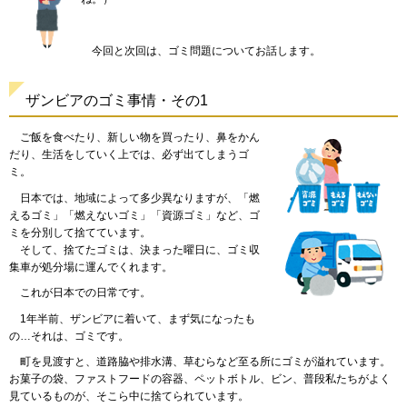
今回
と次回は、ゴミ問題についてお話します。
ザンビアのゴミ事情・その1
ご飯
を食べたり、新しい物を買ったり、鼻をかん
だり、生活をしていく上では、必ず出てしまうゴ
ミ。
日本
では、地域によって多少異なりますが、「燃
えるゴミ」「燃えないゴミ」「資源ゴミ」など、ゴ
ミを分別して捨てています。
そして
、捨てたゴミは、決まった曜日に、ゴミ収
集車が処分場に運んでくれます。
これが
日本での日常です。
1年
半前、ザンビアに着いて、まず気になったも
の…それは、ゴミです。
町を
見渡すと、道路脇や排水溝、草むらなど至る所にゴミが溢れています。
お菓子の袋、ファストフードの容器、ペットボトル、ビン、普段私たちがよく
見ているものが、そこら中に捨てられています。