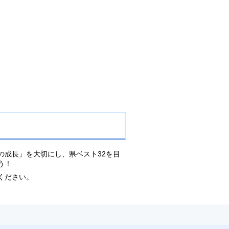
の成長」を大切にし、県ベスト32を目
う！
ください。