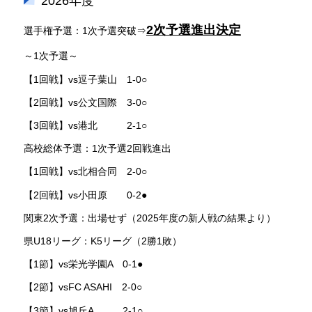
2026年度
2次予選進出決定
選手権予選：1次予選突破⇒
～1次予選～
【1回戦】vs逗子葉山 1-0○
【2回戦】vs公文国際 3-0○
【3回戦】vs港北 2-1○
高校総体予選：1次予選2回戦進出
【1回戦】vs北相合同 2-0○
【2回戦】vs小田原 0-2●
関東2次予選：出場せず（2025年度の新人戦の結果より）
県U18リーグ：K5リーグ（2勝1敗）
【1節】vs栄光学園A 0-1●
【2節】vsFC ASAHI 2-0○
【3節】vs旭丘A 2-1○