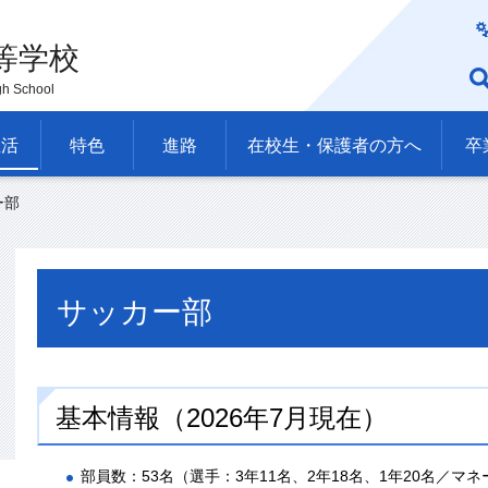
等学校
gh School
生活
特色
進路
在校生・保護者の方へ
卒
ー部
サッカー部
基本情報（2026年7月現在）
部員数：53名（選手：3年11名、2年18名、1年20名／マネ