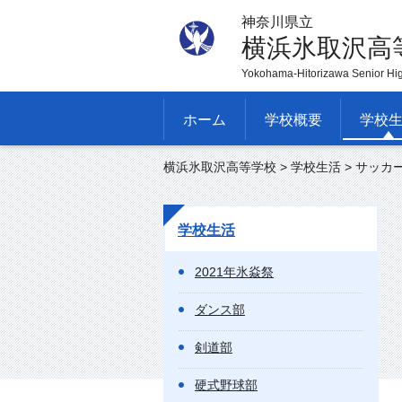
神奈川県立
横浜氷取沢高
Yokohama-Hitorizawa Senior Hi
ホーム
学校概要
学校
横浜氷取沢高等学校
>
学校生活
> サッカ
学校生活
2021年氷焱祭
ダンス部
剣道部
硬式野球部