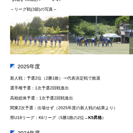
～リーグ戦(3節)の写真～
2025年度
新人戦：予選2位（2勝1敗）⇒代表決定戦で敗退
選手権予選：1次予選2回戦進出
高校総体予選：1次予選2回戦進出
関東2次予選：出場せず（2025年度の新人戦の結果より）
県U18リーグ：K6リーグ（5勝1敗の2位→
K5昇格
）