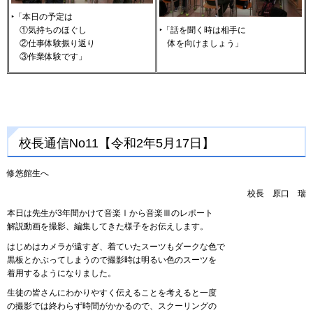
‣「本日の予定は
‣「話を聞く時は相手に
①
気持ちのほぐし
体
を向けましょう」
②
仕事体験振り返り
③
作業体験です」
校長通信No11【令和2年5月17日】
修悠館生へ
校長
原
口
瑞
本日は先生が3年間かけて音楽Ⅰから音楽Ⅲのレポート
解説動画を撮影、編集してきた様子をお伝えします。
はじめはカメラが遠すぎ、着ていたスーツもダークな色で
黒板とかぶってしまうので撮影時は明るい色のスーツを
着用するようになりました。
生徒の皆さんにわかりやすく伝えることを考えると一度
の撮影では終わらず時間がかかるので、スクーリングの