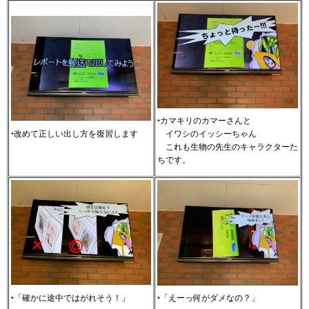
‣カマキリのカマーさんと
‣改めて正しい出し方を復習します
イ
ワシのイッシーちゃん
こ
れも生物の先生のキャラクターた
ちです。
‣「確かに途中ではがれそう！」
‣「えーっ何がダメなの？」