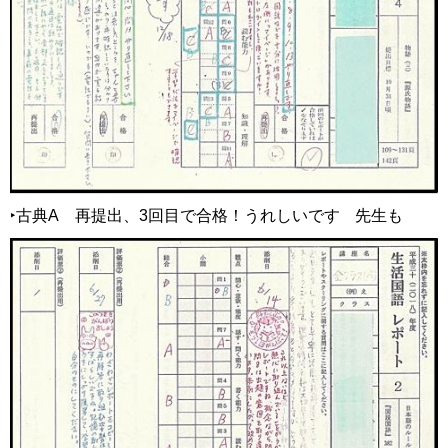
‣古典A
再
提出、3回目で合格！うれしいです
先
生も