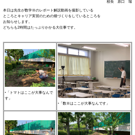
校長
原
口
瑞
本日は先生が数学Ⅲのレポート解説動画を撮影している
ところとキャリア実習のための畑づくりをしているところを
お知らせします。
どちらも2時間はたっぷりかかる大仕事です。
‣「トマトはここが大事なんで
す」
‣「数Ⅲはここが大事なんです」