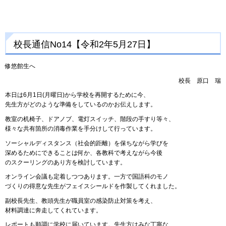
校長通信No14【令和2年5月27日】
修悠館生へ
校長
原
口
瑞
本日は6月1日(月曜日)から学校を再開するために今、
先生方がどのような準備をしているのかお伝えします。
教室の机椅子、ドアノブ、電灯スイッチ、階段の手すり等々、
様々な共有箇所の消毒作業を手分けして行っています。
ソーシャルディスタンス（社会的距離）を保ちながら学びを
深めるためにできることは何か、各教科で考えながら今後
のスクーリングのあり方を検討しています。
オンライン会議も定着しつつあります。一方で国語科のモノ
づくりの得意な先生がフェイスシールドを作製してくれました。
副校長先生、教頭先生が職員室の感染防止対策を考え、
材料調達に奔走してくれています。
レポートも順調に学校に届いています。先生方はみな丁寧な