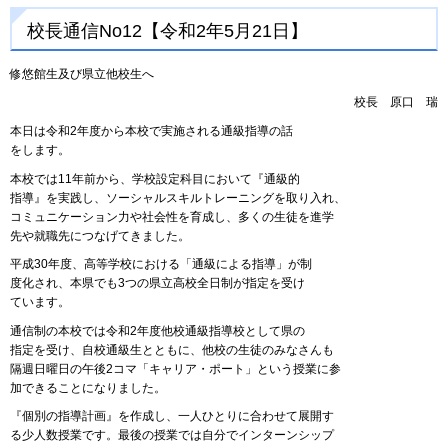
校長通信No12【令和2年5月21日】
修悠館生及び県立他校生へ
校長
原
口
瑞
本日は令和2年度から本校で実施される通級指導の話
をします。
本校では11年前から、学校設定科目において『通級的
指導』を実践し、ソーシャルスキルトレーニングを取り入れ、
コミュニケーション力や社会性を育成し、多くの生徒を進学
先や就職先につなげてきました。
平成30年度、高等学校における「通級による指導」が制
度化され、本県でも3つの県立高校全日制が指定を受け
ています。
通信制の本校では令和2年度他校通級指導校として県の
指定を受け、自校通級生とともに、他校の生徒のみなさんも
隔週日曜日の午後2コマ「キャリア・ポート」という授業に参
加できることになりました。
『個別の指導計画』を作成し、一人ひとりに合わせて展開す
る少人数授業です。最後の授業では自分でインターンシップ