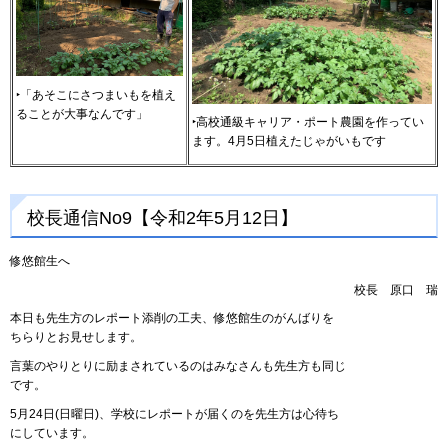
‣「あそこにさつまいもを植え
ることが大事なんです」
‣高校通級キャリア・ポート農園を作ってい
ます。4月5日植えたじゃがいもです
校長通信No9【令和2年5月12日】
修悠館生へ
校長
原
口
瑞
本日も先生方のレポート添削の工夫、修悠館生のがんばりを
ちらりとお見せします。
言葉のやりとりに励まされているのはみなさんも先生方も同じ
です。
5月24日(日曜日)、学校にレポートが届くのを先生方は心待ち
にしています。