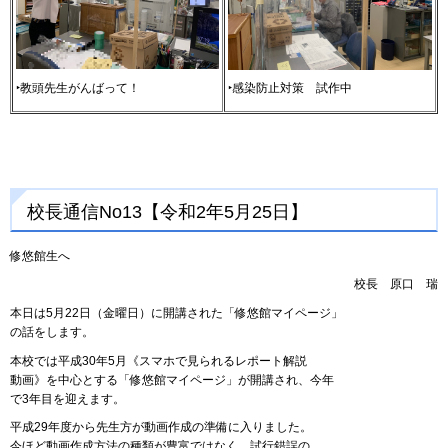
‣教頭先生がんばって！
‣感染防止対策
試
作中
校長通信No13【令和2年5月25日】
修悠館生へ
校長
原
口
瑞
本日は5月22日（金曜日）に開講された「修悠館マイページ」
の話をします。
本校では平成30年5月《スマホで見られるレポート解説
動画》を中心とする「修悠館マイページ」が開講され、今年
で3年目を迎えます。
平成29年度から先生方が動画作成の準備に入りました。
今ほど動画作成方法の種類が豊富ではなく、試行錯誤の