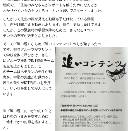
連続で、「生徒のみなさんがレポートを解くためになんとか
わかりやすいものをつくろう」という思いでスタートしました。
したがって先生の顔が見える動画も手だけ映っている動画
も、声だけ聞こえる動画もあります。毎年、更新し続けてきま
したが、この緊急時の学習保障のために、さらなるITコン
テンツの充実が必要となりました。
そこで《追い鰹》ならぬ《追いコンテンツ》作りが始まったの
です。担当グループがプリント
で学校全体に呼びかけ、さら
にグループ横断でICT特命チーム
も立ち上がりました。こ
のチームはベテランの先生が知
恵を、中堅の先生が行動力を、
若手の先生がICT活用力を発揮
し、いい味を出してがんばって
います。
※《追い鰹（おいがつお）》と
は料理のうまみを増すために
途
中でかつお節を追加するこ
と。