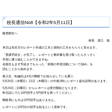
校長通信No8【令和2年5月11日】
修悠館生へ
校長
原
口
瑞
本日は先生方のレポート作成の工夫と添削の工夫をちらりと見せます。
「受講手続き」が完了し、レポートと教科書を受け取ったらさっそく
学習に通り組むことができますね。
在校生もまず手続きでもらった「前期の学習活動についてQ&A」を
読むことから始めます。
新入生、転編生は4月の郵便でお知らせしている通り、
5月20日（水曜日）21日（木曜日）の午後1時にレポート提出説明があります。
5月24日（日曜日）からレポートは受付開始となります。
昨日話にでた10円切手と5円切手を買ってください。
郵便局にも今は15円切手はありません。
レポートに15円分の切手を貼るという意味です。