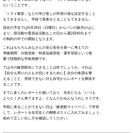
ということです。
「トライ教室」などの学び直しの学習の場を設定すること
もできませんし、学校で昼食をとることもできません。
現在の予定では6月28日（日曜日）からパンの販売がはじ
まり、部活動や委員会活動もこの日から週2回40分まで
の制約の中での開始となります。
これはもちろんみなさんの安心安全を第一に考えての
準備期間・分散登校・時差短縮登校・通常登校という慎
重で段階的な学校再開です。
では今の修悠館生にできることは何でしょうか。それは
【自分も周りの人も大切にするために】自分の体調を整
えることと、登校できない日も自宅からレポートを郵送す
ることです。
すでに多くのレポートが届いており、先生たちも「いつも
よりたくさん来てますよ」となんだかみんなうれしそうです。
学校に来ることができない日は「修悠館マイページ」で学習
して、レポートを自宅近くの郵便ポストに入れてみましょう。
改めて正しい出し方を確認してください。