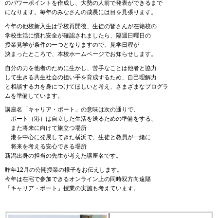
のパワーポイントを作成し、大勢の人前で発表ができるまで
になります。毎年のみなさんの成長には目を見張ります。
今年の他校新入生は学校再開後、生徒の皆さんが在籍校の
学校生活に慣れ安全が確認されましたら、隔週日曜日の
授業見学が条件の一つとなりますので、見学日程が
決まったところで、本校ホームページでお知らせします。
自分の力を他者のために生かし、苦手なことは他者と協力
して生きる共生社会の担い手を育成するため、自己理解力
と相談する力を身につけてほしいと考え、さまざまなプログラ
ムを準備しています。
講座名「キャリア・ポート」の意味は次の通りで、
ポ
ート（港）は自立した生活を送るための準備をする、
ま
た将来に向けて旅立つ場所
港
を中心に発展してきた横浜で、生徒と教員が一緒に
将
来を考える安心できる場所
新潟出身の担当の先生が考えた講座名です。
昨年12月の公開授業の様子をお伝えします。
今年は在宅で参加できるオンライン上の同時双方向遠隔
「キャリア・ポート」授業の実施も考えています。