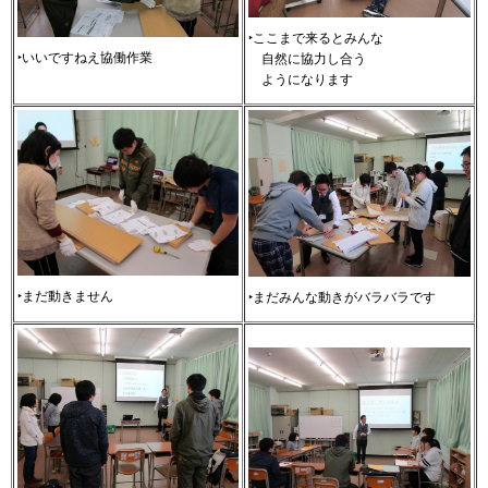
‣ここまで来るとみんな
‣いいですねえ協働作業
自
然に協力し合う
よ
うになります
‣まだ動きません
‣まだみんな動きがバラバラです