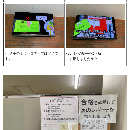
‣「切手の上にセロテープはダメで
‣15円分の切手を2ヶ所
す」
に
貼りましたか？