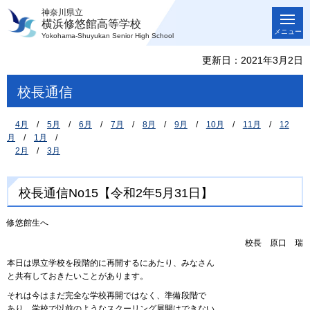
神奈川県立
横浜修悠館高等学校
メニュー
Yokohama-Shuyukan Senior High School
更新日：2021年3月2日
校長通信
4
月
/
5
月
/
6
月
/
7
月
/
8
月
/
9
月
/
1
0月
/
1
1月
/
1
2
月
/
1
月
/
2
月
/
3
月
校長通信No15【令和2年5月31日】
修悠館生へ
校長
原
口
瑞
本日は県立学校を段階的に再開するにあたり、みなさん
と共有しておきたいことがあります。
それは今はまだ完全な学校再開ではなく、準備段階で
あり、学校で以前のようなスクーリング展開はできない