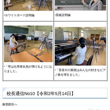
‣黒板説明編
‣ホワイトボード説明編
‣「琴は出席者全員が弾けるようにな
‣「音楽Ⅲの最後はみんなの好きなピア
りました」
ノ曲を弾きました」
校長通信No10【令和2年5月14日】
修悠館生へ