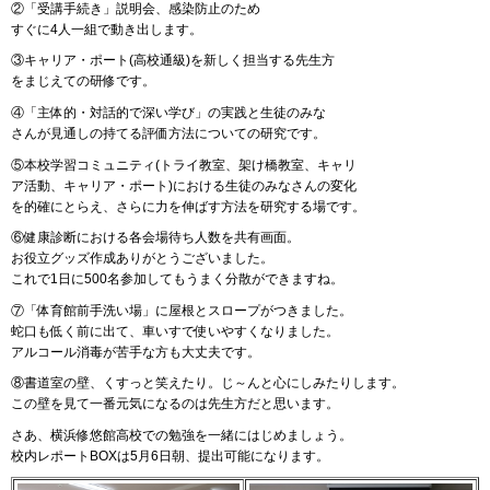
②「受講手続き」説明会、感染防止のため
すぐに4人一組で動き出します。
③キャリア・ポート(高校通級)を新しく担当する先生方
をまじえての研修です。
④「主体的・対話的で深い学び」の実践と生徒のみな
さんが見通しの持てる評価方法についての研究です。
⑤本校学習コミュニティ(トライ教室、架け橋教室、キャリ
ア活動、キャリア・ポート)における生徒のみなさんの変化
を的確にとらえ、さらに力を伸ばす方法を研究する場です。
⑥健康診断における各会場待ち人数を共有画面。
お役立グッズ作成ありがとうございました。
これで1日に500名参加してもうまく分散ができますね。
⑦「体育館前手洗い場」に屋根とスロープがつきました。
蛇口も低く前に出て、車いすで使いやすくなりました。
アルコール消毒が苦手な方も大丈夫です。
⑧書道室の壁、くすっと笑えたり。じ～んと心にしみたりします。
この壁を見て一番元気になるのは先生方だと思います。
さあ、横浜修悠館高校での勉強を一緒にはじめましょう。
校内レポートBOXは5月6日朝、提出可能になります。