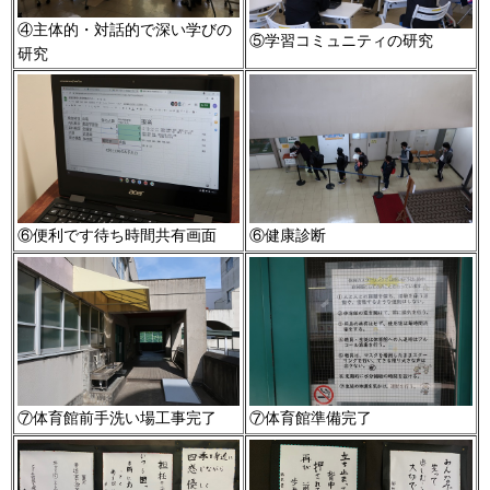
④主体的・対話的で深い学びの
⑤学習コミュニティの研究
研究
⑥便利です待ち時間共有画面
⑥健康診断
⑦体育館前手洗い場工事完了
⑦体育館準備完了