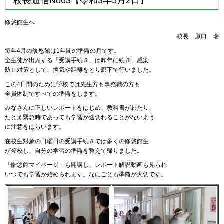
校長通信No63【令和3年5月2日】
修悠館生へ
校長
原
口
瑞
毎年4月の修悠館は1年間の準備の月です。
全生徒が出席する「受講手続き」は昨年に続き、感染
防止対策として、換気や距離をとり廊下で行いました。
この4日間のために学校では先生方も事務職の方も
全員体制ですべての準備をします。
みなさんに正しいレポートをはじめ、教科書がわたり、
たとえ緊急時であっても学習が途切れることがないよう
に注意をはらいます。
在校生対象の日曜日の受講手続きでは多くの修悠館生
が登校し、自分の学習の準備を整えて帰りました。
「修悠館マイページ」も開講し、レポート解説動画も見られ
いつでも学習が始められます。なにごとも準備が大切です。