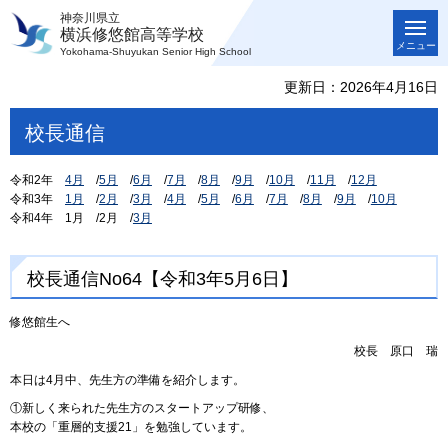
神奈川県立
横浜修悠館高等学校
メニュー
Yokohama-Shuyukan Senior High School
更新日：2026年4月16日
校長通信
令和2年
4
月
/
5
月
/
6
月
/
7
月
/
8
月
/
9
月
/
1
0月
/
11月
/
12月
令和3年
1
月
/
2
月
/
3
月
/
4
月
/
5月
/
6月
/
7月
/
8月
/
9月
/
10月
令和4年
1
月
/
2月
/
3月
校長通信No64【令和3年5月6日】
修悠館生へ
校長
原
口
瑞
本日は4月中、先生方の準備を紹介します。
①新しく来られた先生方のスタートアップ研修、
本校の「重層的支援21」を勉強しています。