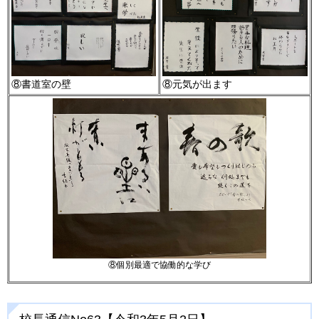
⑧書道室の壁
⑧元気が出ます
⑧個別最適で協働的な学び