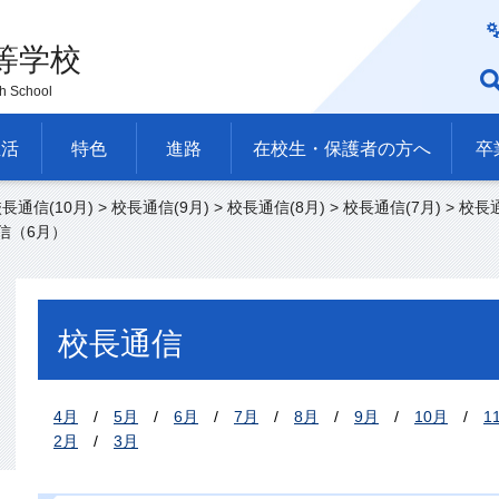
等学校
h School
生活
特色
進路
在校生・保護者の方へ
卒
長通信(10月)
>
校長通信(9月)
>
校長通信(8月)
>
校長通信(7月)
>
校長通
信（6月）
校長通信
4
月
/
5
月
/
6
月
/
7
月
/
8
月
/
9
月
/
1
0月
/
1
2
月
/
3
月