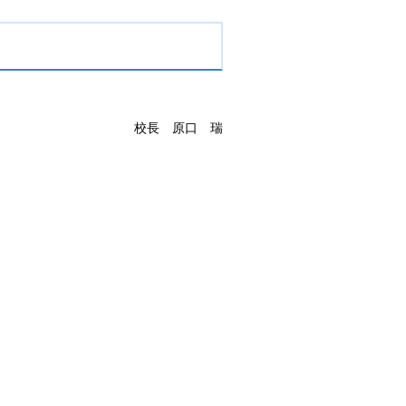
校長
原
口
瑞