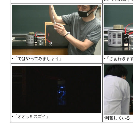
‣「ではやってみましょう」
‣「さぁ行きます
‣「オオッ!!!スゴイ」
‣興奮している