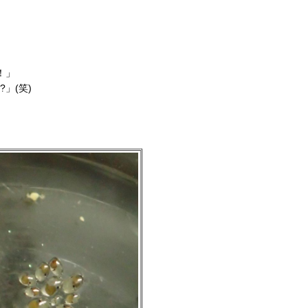
」
！」
」(笑)
。