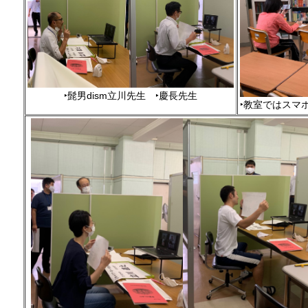
‣髭男dism立川先生
‣
慶長先生
‣教室ではスマ