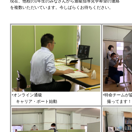
現在、他校の1年生のみなさんから通級指導見学希望の連絡
を複数いただいています。今しばらくお待ちください。
‣オンライン通級
‣特命チームが
キ
ャリア・ポート始動
撮
ってます！