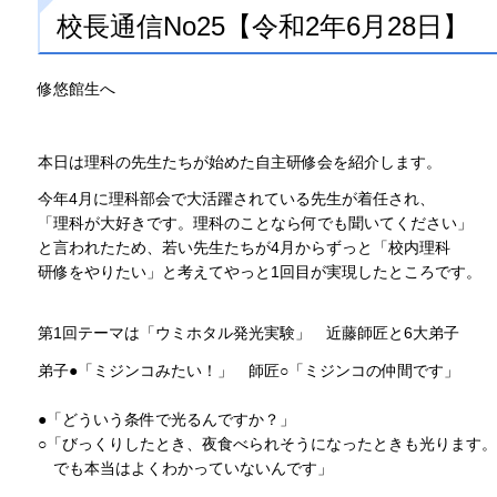
校長通信No25【令和2年6月28日】
修悠館生へ
本日は理科の先生たちが始めた自主研修会を紹介します。
今年4月に理科部会で大活躍されている先生が着任され、
「理科が大好きです。理科のことなら何でも聞いてください」
と言われたため、若い先生たちが4月からずっと「校内理科
研修をやりたい」と考えてやっと1回目が実現したところです。
第1回テーマは「ウミホタル発光実験」
近
藤師匠と6大弟子
弟子●「ミジンコみたい！」
師
匠○「ミジンコの仲間です」
●「どういう条件で光るんですか？」
○「びっくりしたとき、夜食べられそうになったときも光ります。
で
も本当はよくわかっていないんです」