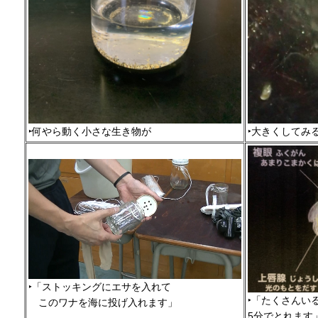
‣何やら動く小さな生き物が
‣大きくしてみ
‣「ストッキングにエサを入れて
‣「たくさんい
こ
のワナを海に投げ入れます」
5分でとれます