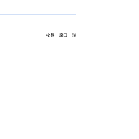
校長
原
口
瑞