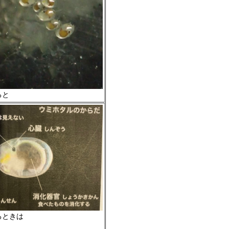
ると
るときは
」