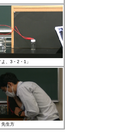
よ、3・2・1」
先
生方