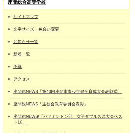
座間総合高等学校
サイトマップ
文字サイズ・色合い変更
お知らせ一覧
新着一覧
予算
アクセス
座間総NEWS「第43回座間市青少年健全育成大会表彰式」
座間総NEWS「生徒会教育委員会表彰」
座間総NEWS!「バドミントン部 女子ダブルス県大会ベス
ト16」