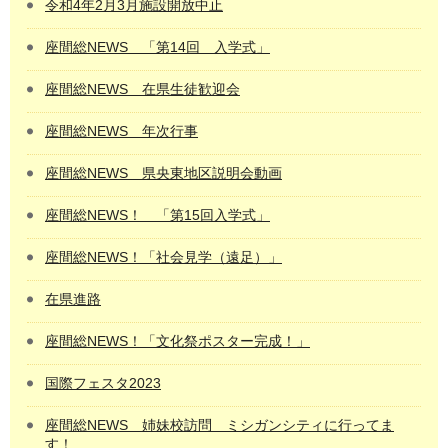
令和4年2月3月施設開放中止
座間総NEWS 「第14回 入学式」
座間総NEWS 在県生徒歓迎会
座間総NEWS 年次行事
座間総NEWS 県央東地区説明会動画
座間総NEWS！ 「第15回入学式」
座間総NEWS！「社会見学（遠足）」
在県進路
座間総NEWS！「文化祭ポスター完成！」
国際フェスタ2023
座間総NEWS 姉妹校訪問 ミシガンシティに行ってま
す！