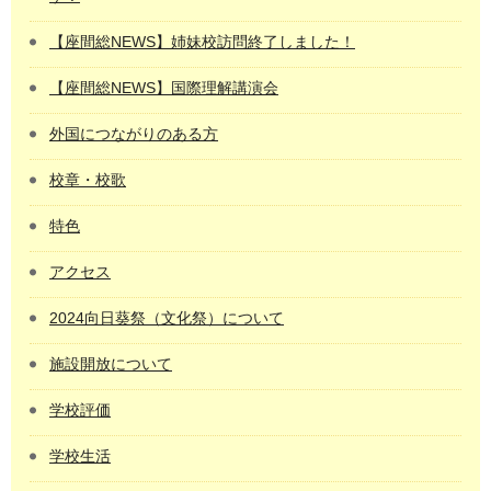
【座間総NEWS】姉妹校訪問終了しました！
【座間総NEWS】国際理解講演会
外国につながりのある方
校章・校歌
特色
アクセス
2024向日葵祭（文化祭）について
施設開放について
学校評価
学校生活