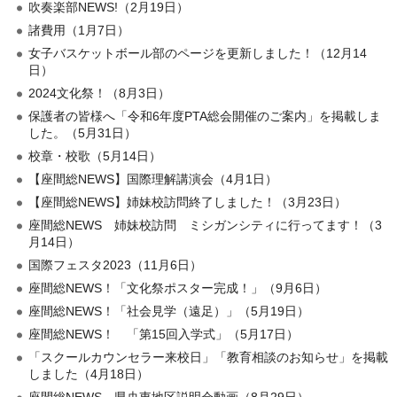
吹奏楽部NEWS!（2月19日）
諸費用（1月7日）
女子バスケットボール部のページを更新しました！（12月14
日）
2024文化祭！（8月3日）
保護者の皆様へ「令和6年度PTA総会開催のご案内」を掲載しま
した。（5月31日）
校章・校歌（5月14日）
【座間総NEWS】国際理解講演会（4月1日）
【座間総NEWS】姉妹校訪問終了しました！（3月23日）
座間総NEWS 姉妹校訪問 ミシガンシティに行ってます！（3
月14日）
国際フェスタ2023（11月6日）
座間総NEWS！「文化祭ポスター完成！」（9月6日）
座間総NEWS！「社会見学（遠足）」（5月19日）
座間総NEWS！ 「第15回入学式」（5月17日）
「スクールカウンセラー来校日」「教育相談のお知らせ」を掲載
しました（4月18日）
座間総NEWS 県央東地区説明会動画（8月29日）