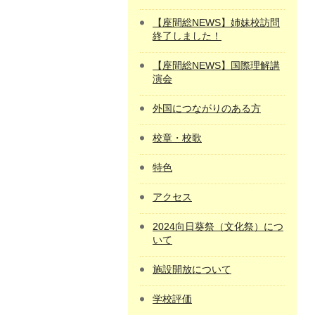
【座間総NEWS】姉妹校訪問
終了しました！
【座間総NEWS】国際理解講
演会
外国につながりのある方
校章・校歌
特色
アクセス
2024向日葵祭（文化祭）につ
いて
施設開放について
学校評価