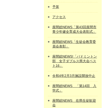
予算
アクセス
座間総NEWS「第43回座間市
青少年健全育成大会表彰式」
座間総NEWS「生徒会教育委
員会表彰」
座間総NEWS!「バドミントン
部 女子ダブルス県大会ベス
ト16」
令和4年2月3月施設開放中止
座間総NEWS 「第14回 入
学式」
座間総NEWS 在県生徒歓迎
会