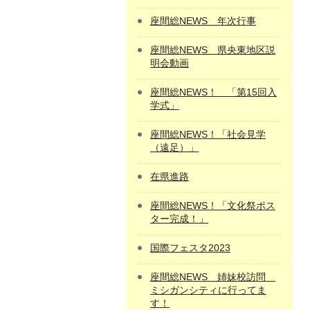
座間総NEWS 年次行事
座間総NEWS 県央東地区説
明会動画
座間総NEWS！ 「第15回入
学式」
座間総NEWS！「社会見学
（遠足）」
在県進路
座間総NEWS！「文化祭ポス
ター完成！」
国際フェスタ2023
座間総NEWS 姉妹校訪問
ミシガンシティに行ってま
す！