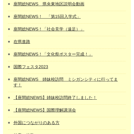
座間総NEWS 県央東地区説明会動画
座間総NEWS！ 「第15回入学式」
座間総NEWS！「社会見学（遠足）」
在県進路
座間総NEWS！「文化祭ポスター完成！」
国際フェスタ2023
座間総NEWS 姉妹校訪問 ミシガンシティに行ってま
す！
【座間総NEWS】姉妹校訪問終了しました！
【座間総NEWS】国際理解講演会
外国につながりのある方