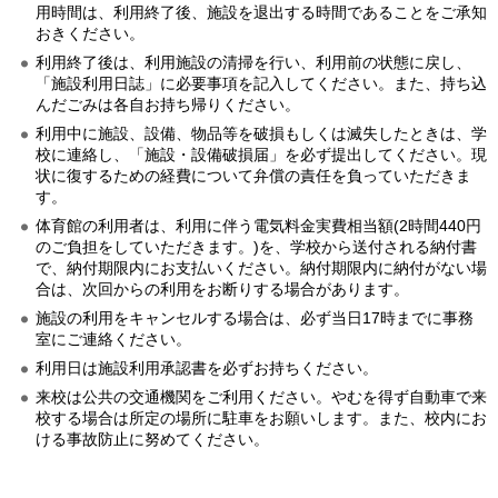
用時間は、利用終了後、施設を退出する時間であることをご承知
おきください。
利用終了後は、利用施設の清掃を行い、利用前の状態に戻し、
「施設利用日誌」に必要事項を記入してください。また、持ち込
んだごみは各自お持ち帰りください。
利用中に施設、設備、物品等を破損もしくは滅失したときは、学
校に連絡し、「施設・設備破損届」を必ず提出してください。現
状に復するための経費について弁償の責任を負っていただきま
す。
体育館の利用者は、利用に伴う電気料金実費相当額(2時間440円
のご負担をしていただきます。)を、学校から送付される納付書
で、納付期限内にお支払いください。納付期限内に納付がない場
合は、次回からの利用をお断りする場合があります。
施設の利用をキャンセルする場合は、必ず当日17時までに事務
室にご連絡ください。
利用日は施設利用承認書を必ずお持ちください。
来校は公共の交通機関をご利用ください。やむを得ず自動車で来
校する場合は所定の場所に駐車をお願いします。また、校内にお
ける事故防止に努めてください。