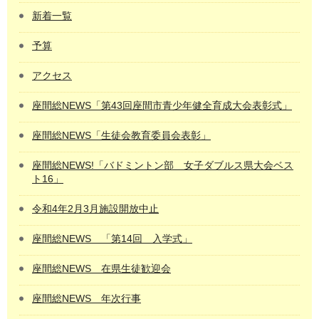
新着一覧
予算
アクセス
座間総NEWS「第43回座間市青少年健全育成大会表彰式」
座間総NEWS「生徒会教育委員会表彰」
座間総NEWS!「バドミントン部 女子ダブルス県大会ベス
ト16」
令和4年2月3月施設開放中止
座間総NEWS 「第14回 入学式」
座間総NEWS 在県生徒歓迎会
座間総NEWS 年次行事