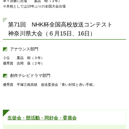
準々決勝に出場 藁品 樹（３年）
※本校としては10年ぶりの全国大会出場
第71回 NHK杯全国高校放送コンテスト
神奈川県大会（６月15日、16日）
アナウンス部門
２位 藁品 樹（３年）
優秀賞 吉岡 葵（２年）
創作テレビドラマ部門
優秀賞 平塚江南高校 放送委員会「青い封筒と赤い手紙」
生徒会・部活動・同好会・委員会