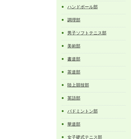
ハンドボール部
調理部
男子ソフトテニス部
美術部
書道部
茶道部
陸上競技部
英語部
バドミントン部
華道部
女子硬式テニス部