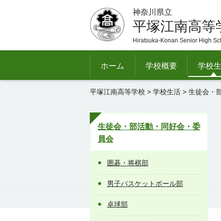
神奈川県立
平塚江南高等
Hiratsuka-Konan Senior High Sc
ホーム
学校概要
学校
平塚江南高等学校
>
学校生活
>
生徒会・
生徒会・部活動・同好会・委
員会
囲碁・将棋部
男子バスケットボール部
卓球部