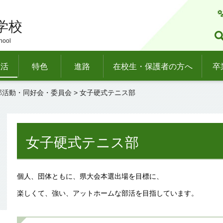
学校
hool
生活
特色
進路
在校生・保護者の方へ
卒
部活動・同好会・委員会
> 女子硬式テニス部
女子硬式テニス部
個人、団体ともに、県大会本選出場を目標に、
楽しくて、強い、アットホームな部活を目指しています。