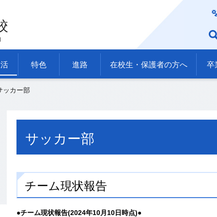
校
l
生活
特色
進路
在校生・保護者の方へ
卒
 サッカー部
サッカー部
チーム現状報告
●チーム現状報告(2024年10月10日時点)●