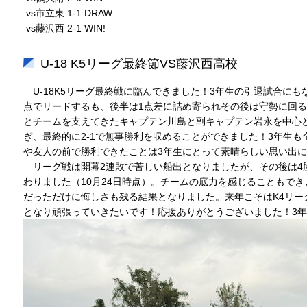
vs市立東 1-1 DRAW
vs藤沢西 2-1 WIN!
U-18 K5リーグ最終節VS藤沢西高校
U-18K5リーグ最終戦に臨んできました！3年生の引退試合にも
点でリードするも、後半は1点差に詰め寄られその後は守勢に回
とチームを支えてきたキャプテン川島と副キャプテン岩永を中心
ぎ、最終的に2-1で無事勝利を収めることができました！3年生
や友人の前で勝利できたことは3年生にとって素晴らしい思い出
リーグ戦は開幕2連敗で苦しい船出となりましたが、その後は4勝
わりました（10月24日時点）。チームの底力を感じることもでき
だっただけに悔しさも残る結果となりました。来年こそはK4リー
となり頑張っていきたいです！応援ありがとうございました！3