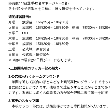
部員数44名(選手42名マネージャー2名)
選手権2次予選進出を目標に、日々練習を行っています。
週間練習計画●
月曜日 放課後 16時25分～18時30分
火曜日 放課後 15時20分～18時30分 朝練 7時30分～8時20
水曜日 OFF
木曜日 放課後 16時25分～18時30分 朝練 7時30分～8時20
金曜日 放課後 15時20分～18時30分
土曜日 公式戦・練習試合
日曜日 公式戦・練習試合
※3連休の場合は3日目がOFFになります。
●上鶴間高校のサッカー部の魅力●
1.公式戦も行うホームグラウンド
年間を通じて試合のほとんどを上鶴間高校のグラウンドで行っ
合に臨むことができます。他校まで遠征をすることがそこまで多
力です。週末には多くの保護者の方が試合観戦に来て選手を応援
2.充実のスタッフ陣
本校サッカー部には、技術指導ができる専門顧問が5人います。