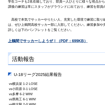
学生コーチも2名在籍しており、部員一人ひとりに様々な視点か
課後の練習は常にスタッフがグラウンドに出ており、練習を部員
高校で本気でサッカーやりたい人、充実した環境で練習に取り
は、ぜひ上鶴間高校サッカー部に入部してください。練習参加や
詳しくは下のパンフレットをご覧ください。
上鶴間でサッカーしようぜ！（PDF：699KB）
活動報告
U-18リーグ2025結果報告
vs横浜栄 1-2 LOSE
vs小田原 0-1 LOSE
vs多摩 6-2 WIN!
vs県商工 6-1 WIN!
vs鶴大附 2-0 WIN!