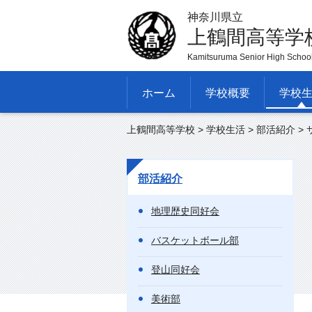
神奈川県立
上鶴間高等学
Kamitsuruma Senior High Schoo
ホーム
学校概要
学校
上鶴間高等学校
>
学校生活
>
部活紹介
>
部活紹介
地理歴史同好会
バスケットボール部
登山同好会
美術部