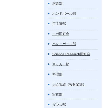
演劇部
ハンドボール部
空手道部
ヨガ同好会
バレーボール部
Science Research同好会
サッカー部
料理部
大会実績（軽音楽部）
写真部
ダンス部