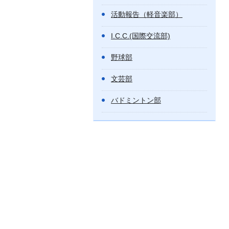
活動報告（軽音楽部）
I.C.C.(国際交流部)
野球部
文芸部
バドミントン部