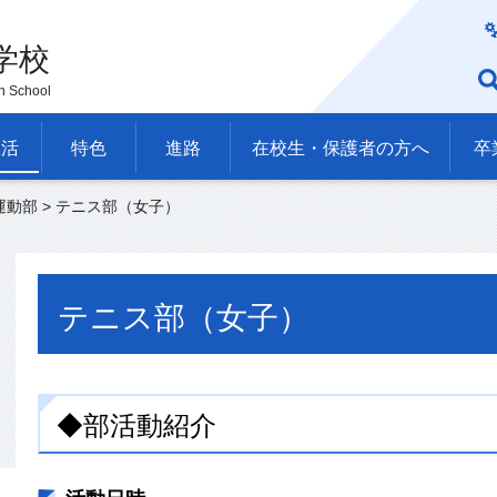
学校
h School
生活
特色
進路
在校生・保護者の方へ
卒
運動部
> テニス部（女子）
テニス部（女子）
◆部活動紹介