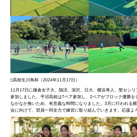
□高校生川角杯（2024年11月17日）
11月17日に鎌倉女子大、鵠沼、深沢、日大、横浜隼人、聖セシ
参加しました。平沼高校は7ペア参加し、2ペアがブロック優勝を
なかなか無いため、有意義な時間になりました。3月に行われる
会に向けて、部員一同全力で練習に取り組んでいきます。応援よ