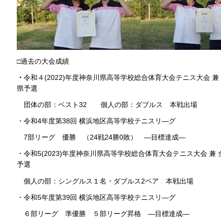
□過去の大会成績
・
令和４(2022)年度神奈川県高等学校総合体育大会テニス大会 
県予選
団体の部：ベスト32 個人の部：ダブルス 本戦出場
・令和4年度第38回 横浜地区高等学校テニスリ―グ
7部リーグ 優勝 （24戦24勝0敗） ―目標達成―
・令和5(2023)年度神奈川県高等学校総合体育大会テニス大会 
予選
個人の部：シングルス１名・ダブルス2ペア 本戦出場
・令和5年度第39回 横浜地区高等学校テニスリ―グ
６部リーグ 準優勝 ５部リーグ昇格 ―目標達成―