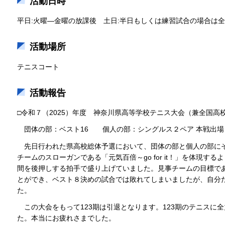
活動日時
平日:火曜―金曜の放課後 土日:半日もしくは練習試合の場合は
活動場所
テニスコート
活動報告
□令和７（2025）年度 神奈川県高等学校テニス大会（兼全国高
団体の部：ベスト16 個人の部：シングルス２ペア 本戦出場
先日行われた県高校総体予選において、団体の部と個人の部に
チームのスローガンである「元気百倍～go for it！」を体現す
間を後押しする拍手で盛り上げていました。見事チームの目標であ
とができ、ベスト８決めの試合では敗れてしまいましたが、自分
た。
この大会をもって123期は引退となります。123期のテニスに
た。本当にお疲れさまでした。