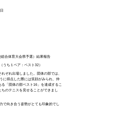
全日
校総合体育大会県予選）結果報告
（うち１ペア：ベスト32）
それぞれ出場しました。団体の部では、
るように得点した際には笑顔がみられ、仲
る「団体の部ベスト16」を達成するこ
たちのテニスを見せることができまし
全力で向き合う姿勢がとても印象的でし