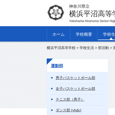
神奈川県立
横浜平沼高等
Yokohama-Hiranuma Senior Hig
ホーム
学校概要
学校
横浜平沼高等学校
>
学校生活
>
部活動
>
運動部
男子バスケットボール部
女子バスケットボール部
テニス部（男子）
ダンス部 (yhdc)