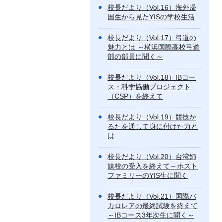
校長だより（Vol.16）海外帰
国生から見たYISの学校生活
校長だより（Vol.17）弓道の
魅力とは ～横浜国際高校弓道
部の部員に聞く～
校長だより（Vol.18）IBコー
ス・科学協働プロジェクト
（CSP）を終えて
校長だより（Vol.19）競技か
るたを通して身に付けた力と
は
校長だより（Vol.20）台湾姉
妹校の受入を終えて～ホスト
ファミリーのYIS生に聞く
校長だより（Vol.21）国際バ
カロレアの最終試験を終えて
～IBコース3年次生に聞く～