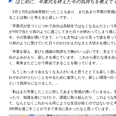
はじめに、卒業式を終えた今の気持ちを教えて
「2月と3月は自由登校だったこともあり、まだあまり卒業の実感は
ることは無いと考えると寂しいです。」
「卒業式が近づくにつれて自分は高校生ではなくなるんだという
がYISで当たり前のように過ごしてきた日々が終わってしまう感
今、その実感が湧いてきて、いつも文句ばっかり言って坂を登っ
り前のように受けていた日々のかけがえのなさと大切さを感じて
「卒業を迎え、喜びと感謝の気持ちで胸がいっぱいです。支えて
出がよみがえり、寂しさを感じています。 これから新たな道を歩
く、将来またどこかで再会できることを願っています。」
「もうこれっきり会えなくなる人がいると思うととても寂しく思
れぞれのやりたいことをやるために進学したり、新しい環境へ行
という気持ちになりました。」
「私はまだ卒業したことに対してあまり実感が湧いていません。
ったり、知識を身につけたり、課題に取り組んだり、このような
て、なんとなくこれからも同じような生活が続くのではないかと
3年間を過ごすことができて本当に良かったなと思っています。」