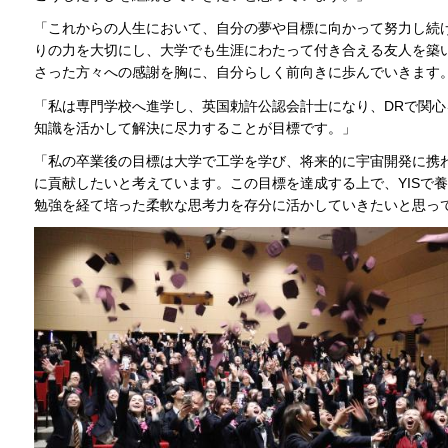
「これからの人生において、自分の夢や目標に向かって努力し続け
りの力を大切にし、大学でも生涯にわたって付き合える友人を築
さった方々への感謝を胸に、自分らしく前向きに歩んでいきます
「私は専門学校へ進学し、英国勅許公認会計士になり、DRで関
知識を活かして解決に尽力することが目標です。」
「私の卒業後の目標は大学で工学を学び、将来的に宇宙開発に携
に貢献したいと考えています。この目標を達成する上で、YISで養
勉強を経て培った柔軟な思考力を存分に活かしていきたいと思っ