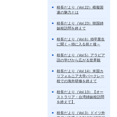
校長だより（Vol.22）模擬国
連の魅力とは
校長だより（Vol.23）韓国姉
妹校訪問を終えて
校長だより（Vol.6）IB卒業生
に聞く～IBに入る前と後～
校長だより（Vol.5）アラビア
語の学びから広がる世界観
校長だより（Vol.14）米国カ
リフォルニア大学バークレー
校での海外研修を終えて
校長だより（Vol.13）【オー
ストラリア・台湾姉妹校訪問
を終えて】
校長だより（Vol.3）ドイツ外