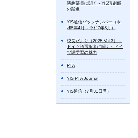
演劇部員に聞く～YIS演劇部
の躍進
YIS通信バックナンバー（令
和5年4月～令和7年3月）
校長だより（2025 Vol.3）～
ドイツ語選択者に聞く～ドイ
ツ語学習の魅力
PTA
YIS PTA Journal
YIS通信（7月31日号）