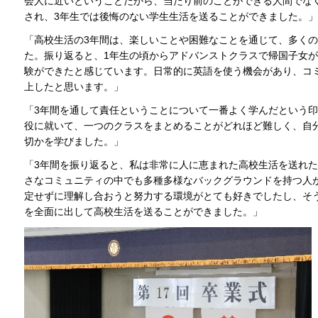
会人に近いということだから、当たり前のことができる人間でな
され、3年生では後悔のない学生生活を送ることができました。」
「高校生活の3年間は、楽しいことや困難なことを通じて、多く
た。振り返ると、1年生の頃からアドバンストクラスで帰国子女
験ができたと感じています。日常的に英語を使う機会があり、コ
上したと思います。」
「3年間を通して責任ということについて一番よく学んだという
役に就いて、一つのクラスをまとめることがどれほど難しく、自
切かを学びました。」
「3年間を振り返ると、私は非常に人に恵まれた高校生活を送れたと
さなコミュニティの中でも多種多様なバックグラウンドを持つ人
定せずに理解し合おうと努力する環境がとても好きでしたし、そ
を全面に出して高校生活を送ることができました。」