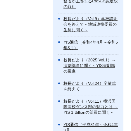
務省が主導するPASCH認定校
の取組
校長だより（Vol.9）学校説明
会を終えて～地域連携委員の
生徒に聞く～
YIS通信（令和4年4月～令和5
年3月）
校長だより（2025 Vol.1）～
演劇部員に聞く～YIS演劇部
の躍進
校長だより（Vol.24）卒業式
を終えて
校長だより（Vol.11）横浜国
際高校ダンス部の魅力とは ～
YIS 1 Billionの部員に聞く～
YIS通信（平成31年～令和4年
3月）