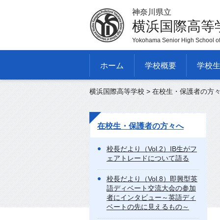
神奈川県立
横浜国際高等
Yokohama Senior High School of 
ホーム
学校概要
学校
横浜国際高等学校
>
在校生・保護者の方
在校生・保護者の方々へ
校長だより（Vol.2）IB生がフ
ェアトレードについて語る
校長だより（Vol.8）即興型英
語ディベート交流大会の参加
者にインタビュー～英語ディ
ベートの先に見えるもの～