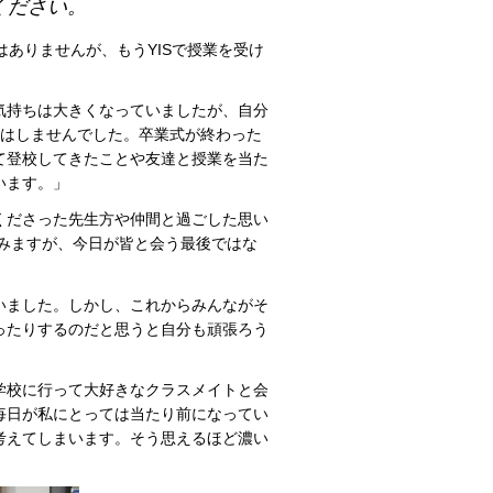
ください。
ありませんが、もうYISで授業を受け
気持ちは大きくなっていましたが、自分
じはしませんでした。卒業式が終わった
て登校してきたことや友達と授業を当た
います。」
くださった先生方や仲間と過ごした思い
みますが、今日が皆と会う最後ではな
いました。しかし、これからみんながそ
ったりするのだと思うと自分も頑張ろう
学校に行って大好きなクラスメイトと会
毎日が私にとっては当たり前になってい
考えてしまいます。そう思えるほど濃い