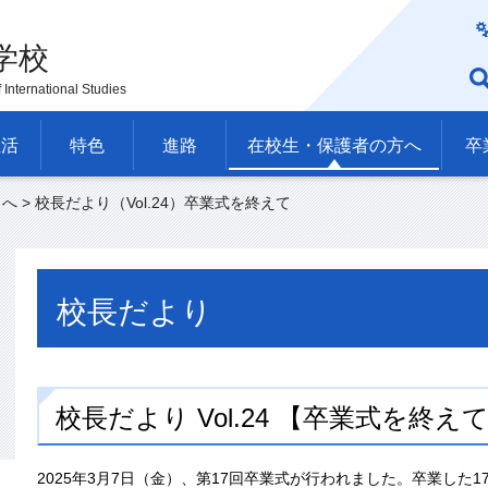
学校
International Studies
生活
特色
進路
在校生・保護者の方へ
卒
々へ
> 校長だより（Vol.24）卒業式を終えて
校長だより
校長だより Vol.24 【卒業式を終えて
2025年3月7日（金）、第17回卒業式が行われました。卒業した1