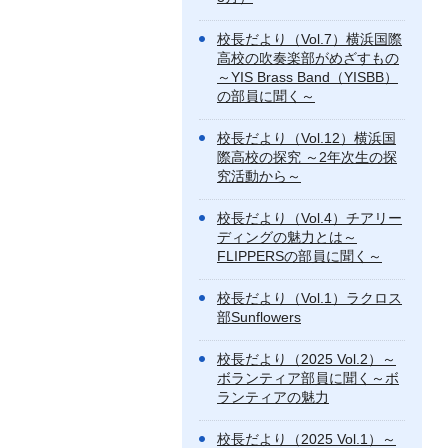
校長だより（Vol.7）横浜国際
高校の吹奏楽部がめざすもの
～YIS Brass Band（YISBB）
の部員に聞く～
校長だより（Vol.12）横浜国
際高校の探究 ～2年次生の探
究活動から～
校長だより（Vol.4）チアリー
ディングの魅力とは～
FLIPPERSの部員に聞く～
校長だより（Vol.1）ラクロス
部Sunflowers
校長だより（2025 Vol.2）～
ボランティア部員に聞く～ボ
ランティアの魅力
校長だより（2025 Vol.1）～