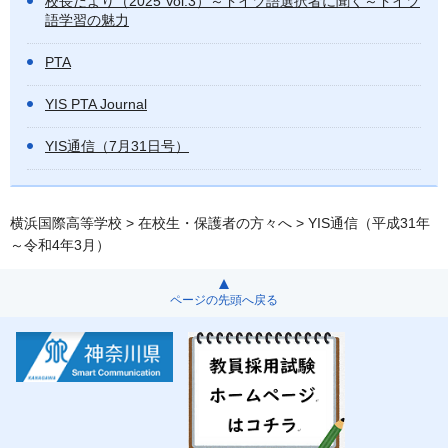
校長だより（2025 Vol.3）～ドイツ語選択者に聞く～ドイツ
語学習の魅力
PTA
YIS PTA Journal
YIS通信（7月31日号）
横浜国際高等学校
>
在校生・保護者の方々へ
> YIS通信（平成31年
～令和4年3月）
ページの先頭へ戻る