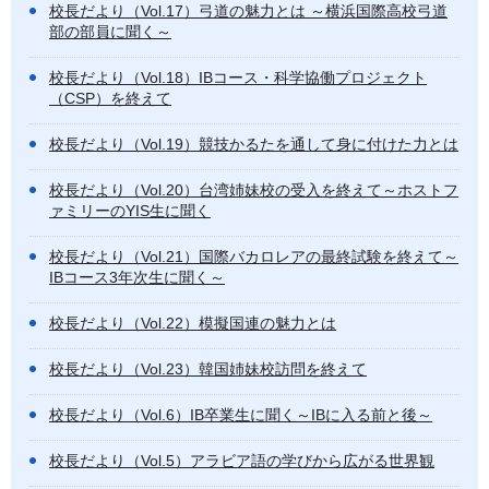
校長だより（Vol.17）弓道の魅力とは ～横浜国際高校弓道
部の部員に聞く～
校長だより（Vol.18）IBコース・科学協働プロジェクト
（CSP）を終えて
校長だより（Vol.19）競技かるたを通して身に付けた力とは
校長だより（Vol.20）台湾姉妹校の受入を終えて～ホストフ
ァミリーのYIS生に聞く
校長だより（Vol.21）国際バカロレアの最終試験を終えて～
IBコース3年次生に聞く～
校長だより（Vol.22）模擬国連の魅力とは
校長だより（Vol.23）韓国姉妹校訪問を終えて
校長だより（Vol.6）IB卒業生に聞く～IBに入る前と後～
校長だより（Vol.5）アラビア語の学びから広がる世界観