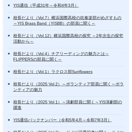
YIS通信（平成31年～令和4年3月）
校長だより（Vol.7）横浜国際高校の吹奏楽部がめざすもの
～YIS Brass Band（YISBB）の部員に聞く～
校長だより（Vol.12）横浜国際高校の探究 ～2年次生の探究
活動から～
校長だより（Vol.4）チアリーディングの魅力とは～
FLIPPERSの部員に聞く～
校長だより（Vol.1）ラクロス部Sunflowers
校長だより（2025 Vol.2）～ボランティア部員に聞く～ボラ
ンティアの魅力
校長だより（2025 Vol.1）～演劇部員に聞く～YIS演劇部の
躍進
YIS通信バックナンバー（令和5年4月～令和7年3月）