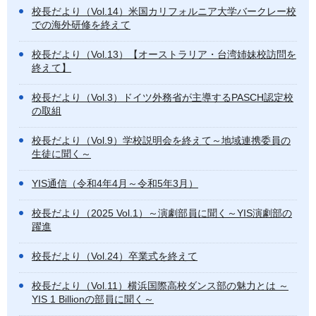
校長だより（Vol.14）米国カリフォルニア大学バークレー校
での海外研修を終えて
校長だより（Vol.13）【オーストラリア・台湾姉妹校訪問を
終えて】
校長だより（Vol.3）ドイツ外務省が主導するPASCH認定校
の取組
校長だより（Vol.9）学校説明会を終えて～地域連携委員の
生徒に聞く～
YIS通信（令和4年4月～令和5年3月）
校長だより（2025 Vol.1）～演劇部員に聞く～YIS演劇部の
躍進
校長だより（Vol.24）卒業式を終えて
校長だより（Vol.11）横浜国際高校ダンス部の魅力とは ～
YIS 1 Billionの部員に聞く～