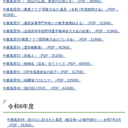
中農風景59（「対話の広場」参加のお知らせ）（PDF：385KB）
中農風景58（農業クラブ 関東大会の 風景 （令和 7年度静岡大会）（PDF：
403KB）
中農風景57（服部栄養専門学校との教育連携始まる）（PDF：323KB）
中農風景56（全国高等学校野球選手権神奈川大会の結果）（PDF：319KB）
中農風景55(農業クラブ西関東大会のプレ大会）（PDF：314KB）
中農風景54（選挙横断幕）（PDF：403KB）
中農風景53（田植え）（PDF：351KB）
中農風景52（植物名（花名）当てクイズ（PDF：485KB）
中農風景51（3学年保護者会の様子)（PDF：317KB）
中農風景50（南圃場での1コマ）（PDF：335KB）
中農風景49（第63回入学式）（PDF：442KB）
令和6年度
中農風景48（皆の心に刻まれた風景（被災地への修学旅行））令和7年3月
（PDF：343KB）