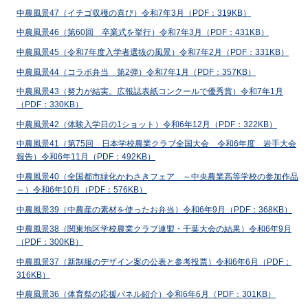
中農風景47（イチゴ収穫の喜び）令和7年3月（PDF：319KB）
中農風景46（第60回 卒業式を挙行）令和7年3月（PDF：431KB）
中農風景45（令和7年度入学者選抜の風景）令和7年2月（PDF：331KB）
中農風景44（コラボ弁当 第2弾）令和7年1月（PDF：357KB）
中農風景43（努力が結実。広報誌表紙コンクールで優秀賞）令和7年1月
（PDF：330KB）
中農風景42（体験入学日の1ショット）令和6年12月（PDF：322KB）
中農風景41（第75回 日本学校農業クラブ全国大会 令和6年度 岩手大会
報告）令和6年11月（PDF：492KB）
中農風景40（全国都市緑化かわさきフェア ～中央農業高等学校の参加作品
～）令和6年10月（PDF：576KB）
中農風景39（中農産の素材を使ったお弁当）令和6年9月（PDF：368KB）
中農風景38（関東地区学校農業クラブ連盟・千葉大会の結果）令和6年9月
（PDF：300KB）
中農風景37（新制服のデザイン案の公表と参考投票）令和6年6月（PDF：
316KB）
中農風景36（体育祭の応援パネル紹介）令和6年6月（PDF：301KB）