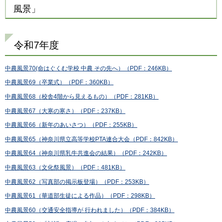
風景」
令和7年度
中農風景70(命はぐくむ学校 中農 その先へ）（PDF：246KB）
中農風景69（卒業式）（PDF：360KB）
中農風景68（校舎4階から見えるもの）（PDF：281KB）
中農風景67（大寒の寒さ）（PDF：237KB）
中農風景66（新年のあいさつ）
（PDF：255KB）
中農風景65（神奈川県立高等学校PTA連合大会（PDF：842KB）
中農風景64（神奈川県乳牛共進会の結果）（PDF：242KB）
中農風景63（文化祭風景）（PDF：481KB）
中農風景62（写真部の掲示板登場）（PDF：253KB）
中農風景61（華道部生徒による作品）（PDF：298KB）
中農風景60（交通安全指導が 行われました）（PDF：384KB）