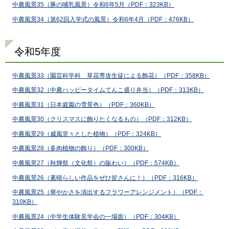
中農風景35（豚の哺乳風景）令和6年5月（PDF：323KB）
中農風景34（第62回入学式の風景）令和6年4月
（PDF：476KB）
令和5年度
中農風景33（園芸科学科 草花専攻生徒による飾花）（PDF：358KB）
中農風景32（中農ハッピータイムてんこ盛り弁当）（PDF：313KB）
中農風景31（日本庭園の雪景色）（PDF：360KB）
中農風景30（クリスマスに飾りたくなるもの）（PDF：312KB）
中農風景29（威風堂々とした植物）（PDF：324KB）
中農風景28（多肉植物の飾り）（PDF：300KB）
中農風景27（秋輝祭（文化祭）の賑わい）（PDF：574KB）
中農風景26（素晴らしい作品をぜひ皆さんに！）（PDF：316KB）
中農風景25（華やかさを演出するフラワーアレンジメント）（PDF：
310KB）
中農風景24（中学生体験見学会の一場面）（PDF：304KB）