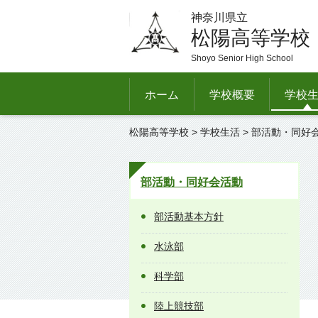
神奈川県立
松陽高等学校
Shoyo Senior High School
ホーム
学校概要
学校
松陽高等学校
>
学校生活
>
部活動・同好
部活動・同好会活動
部活動基本方針
水泳部
科学部
陸上競技部