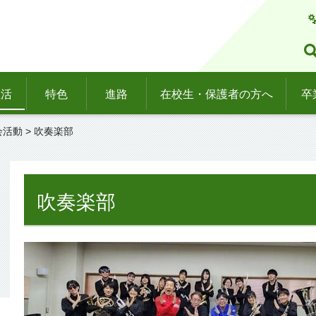
生活
特色
進路
在校生・保護者の方へ
卒
会活動
> 吹奏楽部
吹奏楽部