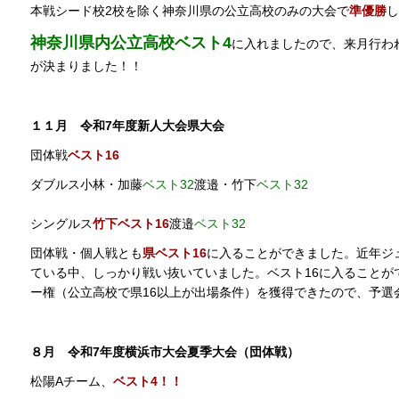
本戦シード校2校を除く神奈川県の公立高校のみの大会で
準優勝
し
神奈川県内公立高校ベスト4
に入れましたので、来月行わ
が決まりました！！
１１月 令和7年度新人大会県大会
団体戦
ベスト16
ダブルス小林・加藤
ベスト32
渡邉・竹下
ベスト32
シングルス
竹下ベスト16
渡邉
ベスト32
団体戦・個人戦とも
県ベスト16
に入ることができました。近年ジ
ている中、しっかり戦い抜いていました。ベスト16に入ることが
ー権（公立高校で県16以上が出場条件）を獲得できたので、予選
８月 令和7年度横浜市大会夏季大会（団体戦）
松陽Aチーム、
ベスト4！！