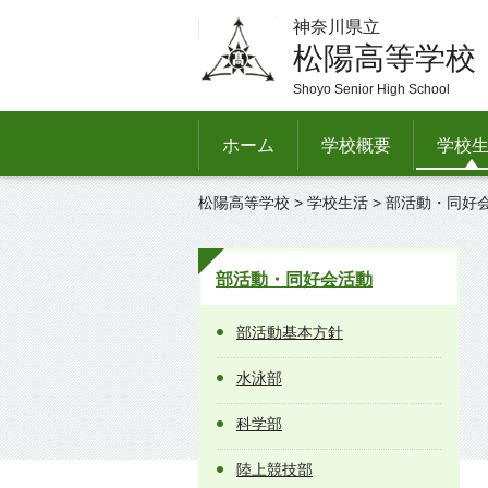
神奈川県立
松陽高等学校
Shoyo Senior High School
ホーム
学校概要
学校
松陽高等学校
>
学校生活
>
部活動・同好
部活動・同好会活動
部活動基本方針
水泳部
科学部
陸上競技部