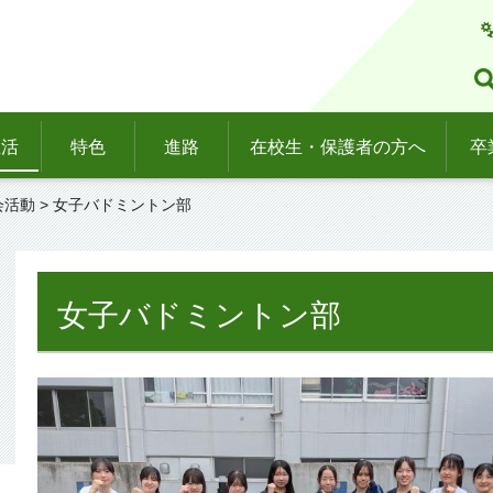
生活
特色
進路
在校生・保護者の方へ
卒
会活動
> 女子バドミントン部
女子バドミントン部