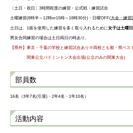
〔土日・祝日〕3時間程度の練習・公式戦・練習試合
土曜練習(8時半～12時or15時～18時30分)・日曜OFF(
大会・練習
土日は、1面を使用した練習を多く取り入れるために
女子は土曜日
男女合同練習の場合は土日両日の時あり。
【県外】東京・千葉の学校と練習試合あり※両校とも都・県ベス
関東公立バドミントン大会出場(公立のみの関東大会)
部員数
16名（3年7名(引退)・2年4名・1年10名）
活動内容