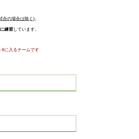
試合の場合は除く
)。
に練習
しています。
ト8に入るチームです