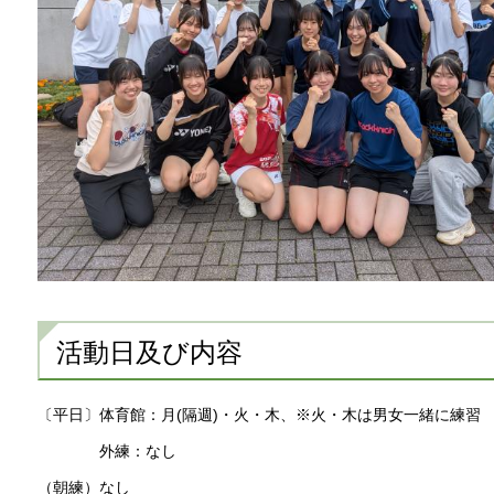
活動日及び内容
〔平日〕体育館：月(隔週)・火・木、※火・木は男女一緒に練習
外練：なし
（朝練）なし