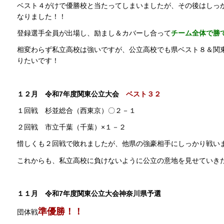
ベスト４がけで優勝校と当たってしまいましたが、その後はしっ
なりました！！
登録選手全員が出場し、励まし＆カバーし合って
チーム全体で勝
相変わらず私立高校は強いですが、公立高校でも県ベスト８＆関
りたいです！
１２月 令和7年度関東公立大会
ベスト３２
１回戦 杉並総合（西東京）〇２－１
２回戦 市立千葉（千葉）×１－２
惜しくも２回戦で敗れましたが、他県の強豪相手にしっかり戦い
これからも、私立高校に負けないように公立の意地を見せていき
１１月 令和7年度関東公立大会神奈川県予選
準優勝！！
団体戦