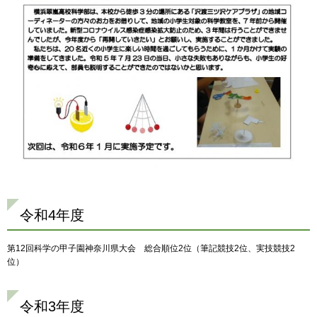
令和4年度
第12回科学の甲子園神奈川県大会 総合順位2位（筆記競技2位、実技競技2
位）
令和3年度