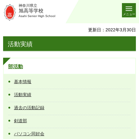
神奈川県立
旭高等学校
メニュー
Asahi Senior High School
更新日：2022年3月30日
活動実績
部活動
基本情報
活動実績
過去の活動記録
剣道部
パソコン同好会