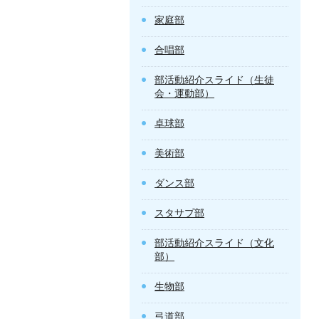
家庭部
合唱部
部活動紹介スライド（生徒
会・運動部）
卓球部
美術部
ダンス部
スタサプ部
部活動紹介スライド（文化
部）
生物部
弓道部