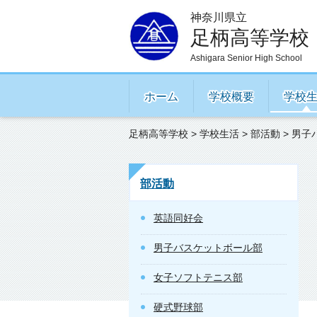
神奈川県立
足柄高等学校
Ashigara Senior High School
ホーム
学校概要
学校
足柄高等学校
>
学校生活
>
部活動
> 男子
部活動
英語同好会
男子バスケットボール部
女子ソフトテニス部
硬式野球部