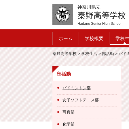
神奈川県立
秦野高等学校
Hadano Senior High School
ホーム
学校概要
学校
秦野高等学校
>
学校生活
>
部活動
> バド
部活動
バドミントン部
女子ソフトテニス部
写真部
化学部