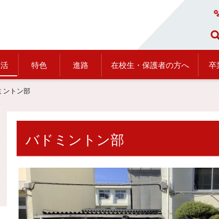
生活
特色
進路
在校生・保護者の方へ
卒
ミントン部
バドミントン部