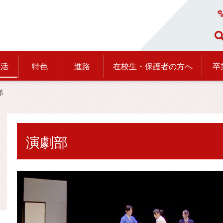
生活
特色
進路
在校生・保護者の方へ
卒
部
演劇部