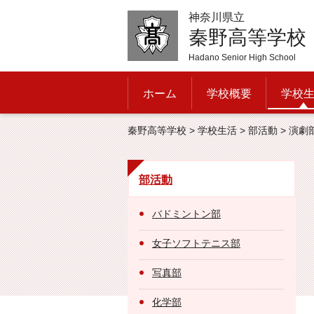
神奈川県立
秦野高等学校
Hadano Senior High School
ホーム
学校概要
学校
秦野高等学校
>
学校生活
>
部活動
> 演劇
部活動
バドミントン部
女子ソフトテニス部
写真部
化学部