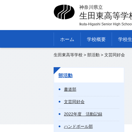
神奈川県立
生田東高等学
Ikuta-Higashi Senior High Schoo
ホーム
学校概要
学校
生田東高等学校
>
部活動
> 文芸同好会
部活動
書道部
文芸同好会
2022年度 活動記録
ハンドボール部