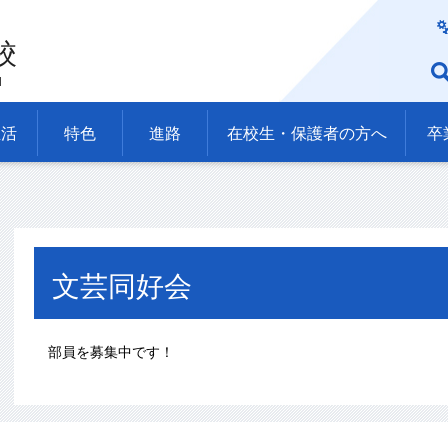
校
l
生活
特色
進路
在校生・保護者の方へ
卒
文芸同好会
部員を募集中です！