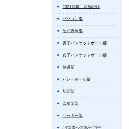
2021年度 活動記録
パソコン部
硬式野球部
男子バスケットボール部
女子バスケットボール部
剣道部
バレーボール部
新聞部
吹奏楽部
サッカー部
JRC(青少年赤十字)部