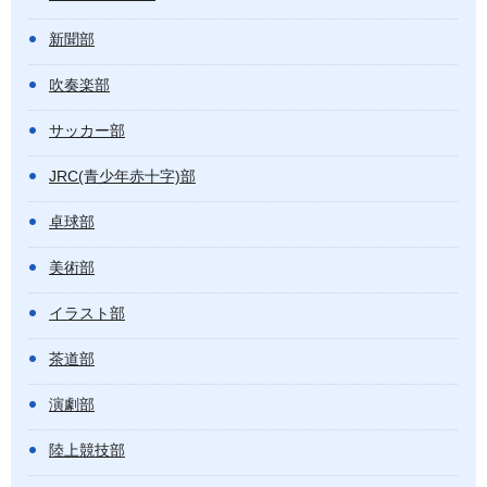
新聞部
吹奏楽部
サッカー部
JRC(青少年赤十字)部
卓球部
美術部
イラスト部
茶道部
演劇部
陸上競技部