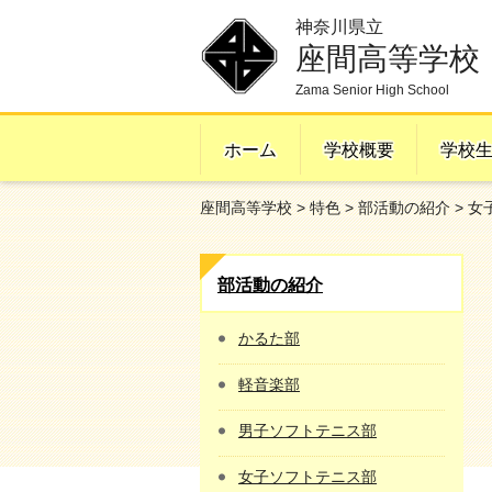
神奈川県立
座間高等学校
Zama Senior High School
ホーム
学校概要
学校
座間高等学校
>
特色
>
部活動の紹介
> 
部活動の紹介
かるた部
軽音楽部
男子ソフトテニス部
女子ソフトテニス部