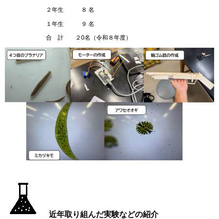
２年生 ８ 名
１年生 ９ 名
合 計 ２0名（令和８年度）
近年取り組んだ実験などの紹介