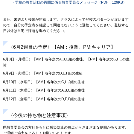
・学校の教育活動の再開に係る教育委員会メッセージ（PDF：129KB）
また、来週より授業が開始します。クラスによって登校のパターンが違います
ので、自分の予定表を確認して間違えないように登校してください。登校する
日以外は自宅で課題を進めてください。
〈6月2週目の予定〉【AM：授業、PM:キャリア】
6月8日（月曜日）【AM】各年次のA,B,C組の生徒、【PM】各年次のG,H,Jの生
徒
6月9日（火曜日）【AM】各年次のD,E,F組の生徒
6月10日（水曜日）【AM】各年次のG,H,J組の生徒
6月11日（木曜日）【AM】各年次のA,B,C組の生徒
6月12日（金曜日）【AM】各年次のD,E,F組の生徒
〈今後の持ち物と注意事項〉
県教育委員会の方針をもとに感染防止の観点からさまざまな制限があります。
ご理解ご協力をよろしくお願いいたします。