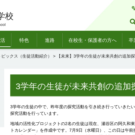
学校
hool
生活
特色
進路
在校生・保護者の方へ
卒
トピックス（生徒活動紹介）
> 【未来】3学年の生徒が未来共創の追加
3学年の生徒が未来共創の追加
3学年の生徒の中で、昨年度の探究活動を引き続き行っていきた
探究活動を行っています。
地域の活性化プロジェクトの2名の生徒は現在、瀬谷区の阿久和
トカレンダー」を作成中です。7月9日（水曜日）、この日は午前