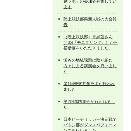
創ラボ」の参加者募集してい
ます
陸上競技部県新人戦の大会報
告
（陸上競技部）目黒蓮さん
(TBS『モニタリング』）から
横断幕をいただきました。
瀬谷の地域課題に取り組む
方々による講演会を行いまし
た
第1回未来共創ラボが行われ
ました
第2回進路集会が行われまし
た
日本ビーチサッカー決定戦で
バトン部がダンスパフォーマ
ンスを行いました