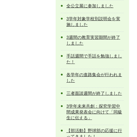
全公立展に参加しました
3学年対象学校別説明会を実
施しました
3週間の教育実習期間が終了
しました
手話週間で手話を勉強しまし
た！
各学年の進路集会が行われま
した
三者面談週間が終了しました
3学年未来共創：探究学習中
間成果発表会に向けて「同級
生に伝える」
【部活動】野球部の応援に行
ってきました！