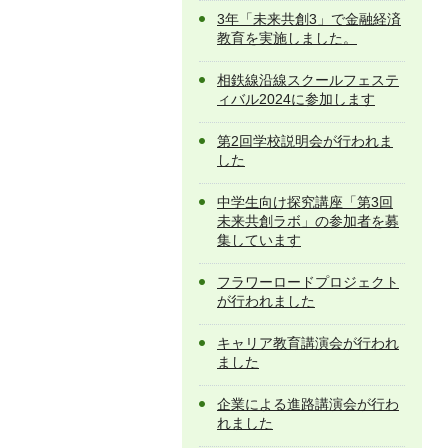
3年「未来共創3」で金融経済
教育を実施しました。
相鉄線沿線スクールフェステ
ィバル2024に参加します
第2回学校説明会が行われま
した
中学生向け探究講座「第3回
未来共創ラボ」の参加者を募
集しています
フラワーロードプロジェクト
が行われました
キャリア教育講演会が行われ
ました
企業による進路講演会が行わ
れました