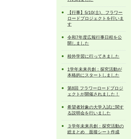
【行事】5/10(土)、フラワー
ロードプロジェクトを行いま
す
令和7年度広報行事日程を公
開しました
校外学習に行ってきました
1学年未来共創：探究活動が
本格的にスタートしました
第8回 フラワーロードプロジ
ェクトが開催されました！
希望者対象の大学入試に関す
る説明会を行いました
３学年未来共創：探究活動の
総まとめ 面接シート作成