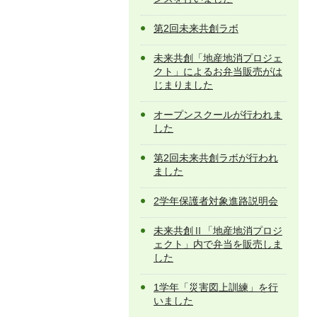
第2回未来共創ラボ
未来共創「地産地消プロジェ
クト」によるお弁当販売がは
じまりました
オープンスクールが行われま
した
第2回未来共創ラボが行われ
ました
2学年保護者対象進路説明会
未来共創Ⅱ「地産地消プロジ
ェクト」内で弁当を販売しま
した
1学年「災害図上訓練」を行
いました