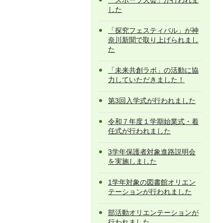
「スポーツ大会」が行われま
した
「探究フェスティバル」が神
奈川新聞で取り上げられまし
た
「未来共創ラボ」の活動に協
力していただきました！
第3回入学式が行われました
令和７年度１学期始業式・着
任式が行われました
3学年保護者対象進路説明会
を実施しました
1学年対象の図書館オリエン
テーションが行われました
部活動オリエンテーションが
行われました