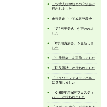
三ツ境支援学校との交流会が
行われました
未来共創「中間成果発表会」
「第2回卒業式」が行われま
した
「0学期講演会」を更新しま
した
「生徒総会」を実施しました
「防災講話」が行われました
「フラワーフェスティバル」
に参加しました
「令和6年度探究フェスティ
バル」が行われました