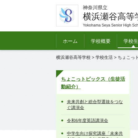
神奈川県立
横浜瀬谷高等
Yokohama Seya Senior High Sc
ホーム
学校概要
学校
横浜瀬谷高等学校
>
学校生活
>
ちょこっ
ちょこっトピックス（生徒活
動紹介）
未来共創と総合型選抜をつな
ぐ講演会
令和6年度英語講演会
中学生向け探究講座「未来共