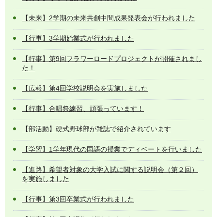
【未来】2学期の未来共創中間成果発表会が行われました
【行事】3学期始業式が行われました
【行事】第9回フラワーロードプロジェクトが開催されまし
た！
【広報】第4回学校説明会を実施しました
【行事】合唱祭練習、頑張っています！
【部活動】硬式野球部が雑誌で紹介されています
【学習】1学年現代の国語の授業でディベートを行いました
【進路】希望者対象の大学入試に関する説明会（第２回）
を実施しました
【行事】第3回卒業式が行われました