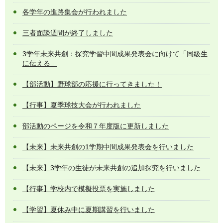
各学年の進路集会が行われました
三者面談週間が終了しました
3学年未来共創：探究学習中間成果発表会に向けて「同級生
に伝える」
【部活動】野球部の応援に行ってきました！
【行事】夏季球技大会が行われました
部活動のページを令和７年度版に更新しました
【未来】未来共創の1学期中間成果発表会を行いました
【未来】3学年の生徒が未来共創の追加探究を行いました
【行事】学校内で模擬投票を実施しました
【学習】夏休み中に夏期講習を行いました