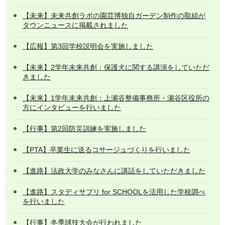
【未来】未来共創ラボの園芸博独自ガーデン制作の取組が
タウンニュースに掲載されました
【広報】第3回学校説明会を実施しました
【未来】2学年未来共創：保護犬に関する講演をしていただ
きました
【未来】1学年未来共創：上瀬谷整備事務所・瀬谷区役所の
方にインタビューを行いました
【行事】第2回防災訓練を実施しました
【PTA】卒業生に送るコサージュづくりを行いました
【進路】法政大学のみなさんに講話をしていただきました
【進路】スタディサプリ for SCHOOLを活用した学校調べ
を行いました
【行事】冬季球技大会が行われました