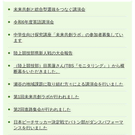
未来共創と総合型選抜をつなぐ講演会
令和6年度英語講演会
中学生向け探究講座「未来共創ラボ」の参加者募集してい
ます
陸上競技部県新人戦の大会報告
（陸上競技部）目黒蓮さん(TBS『モニタリング』）から横
断幕をいただきました。
瀬谷の地域課題に取り組む方々による講演会を行いました
第1回未来共創ラボが行われました
第2回進路集会が行われました
日本ビーチサッカー決定戦でバトン部がダンスパフォーマ
ンスを行いました