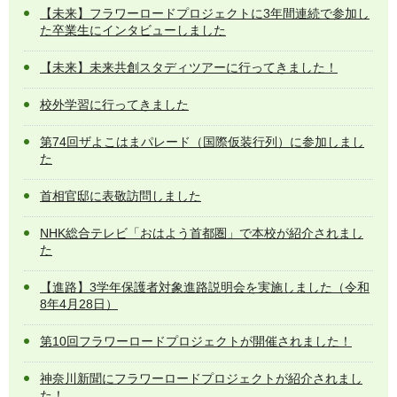
【未来】フラワーロードプロジェクトに3年間連続で参加し
た卒業生にインタビューしました
【未来】未来共創スタディツアーに行ってきました！
校外学習に行ってきました
第74回ザよこはまパレード（国際仮装行列）に参加しまし
た
首相官邸に表敬訪問しました
NHK総合テレビ「おはよう首都圏」で本校が紹介されまし
た
【進路】3学年保護者対象進路説明会を実施しました（令和
8年4月28日）
第10回フラワーロードプロジェクトが開催されました！
神奈川新聞にフラワーロードプロジェクトが紹介されまし
た！