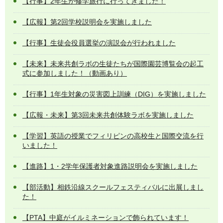
【行事】2年生が修学旅行に行ってきました！
【広報】第2回学校説明会を実施しました
【行事】生徒会役員選挙の演説会が行われました
【未来】未来共創ラボの生徒たちが国際園芸博覧会の起工
式に参加しました！（動画あり）
【行事】1年生対象の災害図上訓練（DIG）を実施しました
【広報・未来】第3回未来共創体験ラボを実施しました
【学習】英語の授業でフィリピンの高校生と国際交流を行
いました！
【進路】1・2学年保護者対象進路説明会を実施しました
【部活動】相鉄沿線スクールフェスティバルに出展しまし
た！
【PTA】中庭がイルミネーションで飾られています！