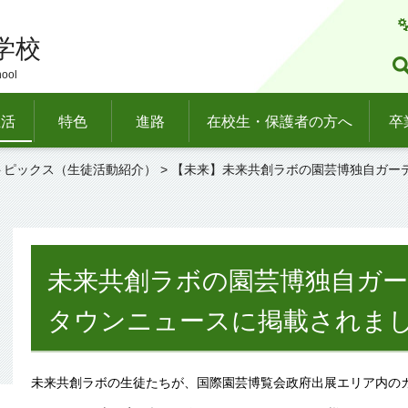
学校
hool
生活
特色
進路
在校生・保護者の方へ
卒
トピックス（生徒活動紹介）
> 【未来】未来共創ラボの園芸博独自ガー
未来共創ラボの園芸博独自ガ
タウンニュースに掲載されま
未来共創ラボの生徒たちが、国際園芸博覧会政府出展エリア内の