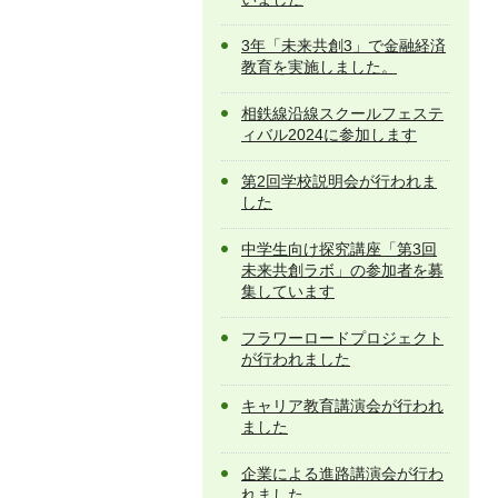
3年「未来共創3」で金融経済
教育を実施しました。
相鉄線沿線スクールフェステ
ィバル2024に参加します
第2回学校説明会が行われま
した
中学生向け探究講座「第3回
未来共創ラボ」の参加者を募
集しています
フラワーロードプロジェクト
が行われました
キャリア教育講演会が行われ
ました
企業による進路講演会が行わ
れました