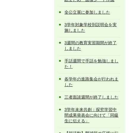
全公立展に参加しました
3学年対象学校別説明会を実
施しました
3週間の教育実習期間が終了
しました
手話週間で手話を勉強しまし
た！
各学年の進路集会が行われま
した
三者面談週間が終了しました
3学年未来共創：探究学習中
間成果発表会に向けて「同級
生に伝える」