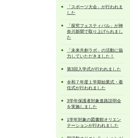
「スポーツ大会」が行われま
した
「探究フェスティバル」が神
奈川新聞で取り上げられまし
た
「未来共創ラボ」の活動に協
力していただきました！
第3回入学式が行われました
令和７年度１学期始業式・着
任式が行われました
3学年保護者対象進路説明会
を実施しました
1学年対象の図書館オリエン
テーションが行われました