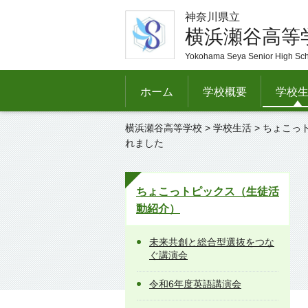
神奈川県立
横浜瀬谷高等
Yokohama Seya Senior High Sc
ホーム
学校概要
学校
横浜瀬谷高等学校
>
学校生活
>
ちょこっ
れました
ちょこっトピックス（生徒活
動紹介）
未来共創と総合型選抜をつな
ぐ講演会
令和6年度英語講演会