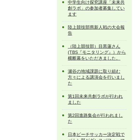
中学生向け探究講座「未来共
創ラボ」の参加者募集してい
ます
陸上競技部県新人戦の大会報
告
（陸上競技部）目黒蓮さん
(TBS『モニタリング』）から
横断幕をいただきました。
瀬谷の地域課題に取り組む
方々による講演会を行いまし
た
第1回未来共創ラボが行われ
ました
第2回進路集会が行われまし
た
日本ビーチサッカー決定戦で