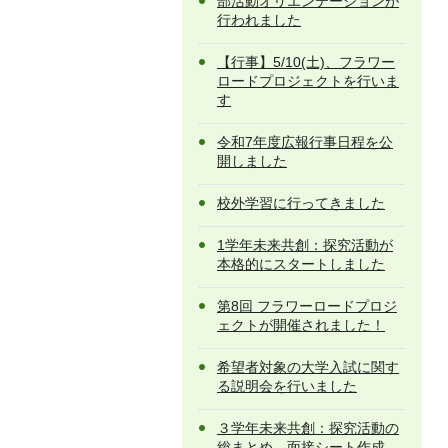
部活動オリエンテーションが
行われました
【行事】5/10(土)、フラワー
ロードプロジェクトを行いま
す
令和7年度広報行事日程を公
開しました
校外学習に行ってきました
1学年未来共創：探究活動が
本格的にスタートしました
第8回 フラワーロードプロジ
ェクトが開催されました！
希望者対象の大学入試に関す
る説明会を行いました
３学年未来共創：探究活動の
総まとめ 面接シート作成