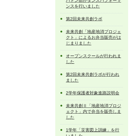
バトン部がダンスパフォーマ
ンスを行いました
第2回未来共創ラボ
未来共創「地産地消プロジェ
クト」によるお弁当販売がは
じまりました
オープンスクールが行われま
した
第2回未来共創ラボが行われ
ました
2学年保護者対象進路説明会
未来共創Ⅱ「地産地消プロジ
ェクト」内で弁当を販売しま
した
1学年「災害図上訓練」を行
いました