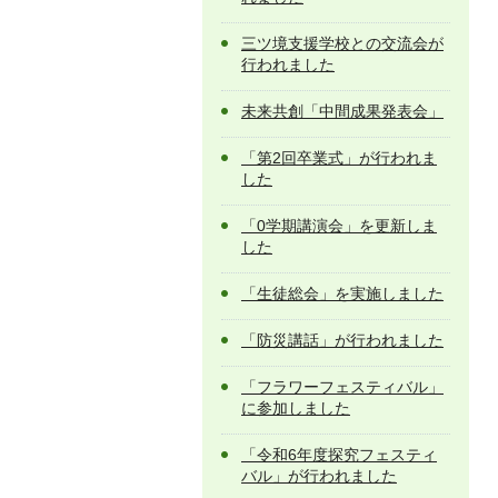
三ツ境支援学校との交流会が
行われました
未来共創「中間成果発表会」
「第2回卒業式」が行われま
した
「0学期講演会」を更新しま
した
「生徒総会」を実施しました
「防災講話」が行われました
「フラワーフェスティバル」
に参加しました
「令和6年度探究フェスティ
バル」が行われました