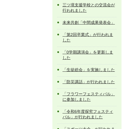
三ツ境支援学校との交流会が
行われました
未来共創「中間成果発表会」
「第2回卒業式」が行われま
した
「0学期講演会」を更新しま
した
「生徒総会」を実施しました
「防災講話」が行われました
「フラワーフェスティバル」
に参加しました
「令和6年度探究フェスティ
バル」が行われました