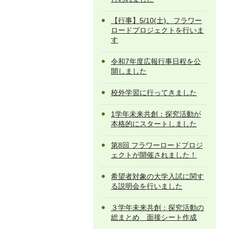
【行事】5/10(土)、フラワー
ロードプロジェクトを行いま
す
令和7年度広報行事日程を公
開しました
校外学習に行ってきました
1学年未来共創：探究活動が
本格的にスタートしました
第8回 フラワーロードプロジ
ェクトが開催されました！
希望者対象の大学入試に関す
る説明会を行いました
３学年未来共創：探究活動の
総まとめ 面接シート作成