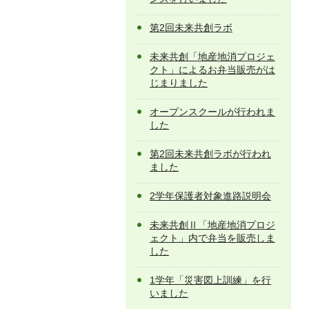
第2回未来共創ラボ
未来共創「地産地消プロジェ
クト」によるお弁当販売がは
じまりました
オープンスクールが行われま
した
第2回未来共創ラボが行われ
ました
2学年保護者対象進路説明会
未来共創Ⅱ「地産地消プロジ
ェクト」内で弁当を販売しま
した
1学年「災害図上訓練」を行
いました