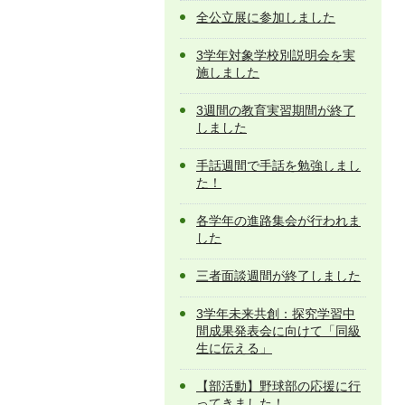
全公立展に参加しました
3学年対象学校別説明会を実
施しました
3週間の教育実習期間が終了
しました
手話週間で手話を勉強しまし
た！
各学年の進路集会が行われま
した
三者面談週間が終了しました
3学年未来共創：探究学習中
間成果発表会に向けて「同級
生に伝える」
【部活動】野球部の応援に行
ってきました！