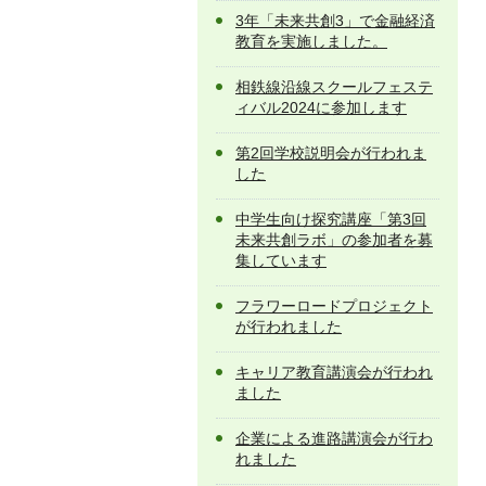
3年「未来共創3」で金融経済
教育を実施しました。
相鉄線沿線スクールフェステ
ィバル2024に参加します
第2回学校説明会が行われま
した
中学生向け探究講座「第3回
未来共創ラボ」の参加者を募
集しています
フラワーロードプロジェクト
が行われました
キャリア教育講演会が行われ
ました
企業による進路講演会が行わ
れました