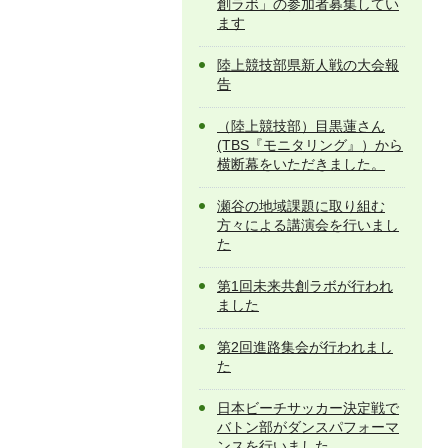
創ラボ」の参加者募集してい
ます
陸上競技部県新人戦の大会報
告
（陸上競技部）目黒蓮さん
(TBS『モニタリング』）から
横断幕をいただきました。
瀬谷の地域課題に取り組む
方々による講演会を行いまし
た
第1回未来共創ラボが行われ
ました
第2回進路集会が行われまし
た
日本ビーチサッカー決定戦で
バトン部がダンスパフォーマ
ンスを行いました