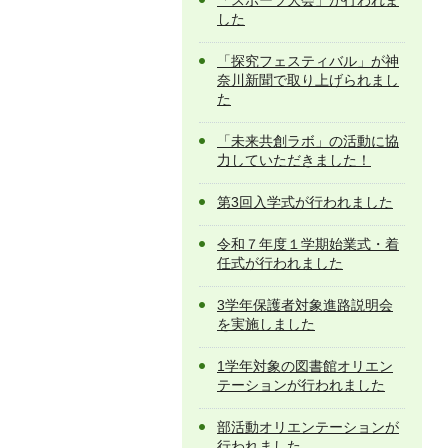
「スポーツ大会」が行われま
した
「探究フェスティバル」が神
奈川新聞で取り上げられまし
た
「未来共創ラボ」の活動に協
力していただきました！
第3回入学式が行われました
令和７年度１学期始業式・着
任式が行われました
3学年保護者対象進路説明会
を実施しました
1学年対象の図書館オリエン
テーションが行われました
部活動オリエンテーションが
行われました