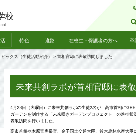
学校
hool
生活
特色
進路
在校生・保護者の方へ
卒
トピックス（生徒活動紹介）
> 首相官邸に表敬訪問しました
未来共創ラボが首相官邸に表
4月28日（火曜日）に未来共創ラボの生徒2名が、高市首相にGREE
ガーデンを制作する「未来咲きガーデンプロジェクト」の進捗状
表敬訪問を行いました。
高市首相や木原官房長官、金子国土交通大臣、鈴木農林水産大臣