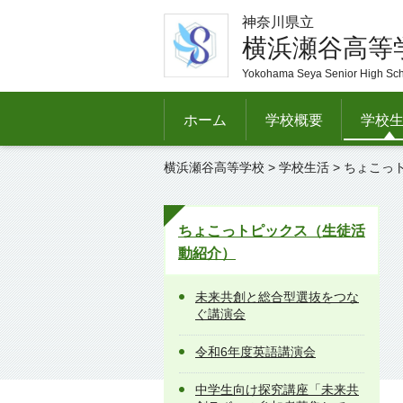
神奈川県立
横浜瀬谷高等
Yokohama Seya Senior High Sc
ホーム
学校概要
学校
横浜瀬谷高等学校
>
学校生活
>
ちょこっ
ちょこっトピックス（生徒活
動紹介）
未来共創と総合型選抜をつな
ぐ講演会
令和6年度英語講演会
中学生向け探究講座「未来共