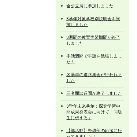
全公立展に参加しました
3学年対象学校別説明会を実
施しました
3週間の教育実習期間が終了
しました
手話週間で手話を勉強しまし
た！
各学年の進路集会が行われま
した
三者面談週間が終了しました
3学年未来共創：探究学習中
間成果発表会に向けて「同級
生に伝える」
【部活動】野球部の応援に行
ってきました！