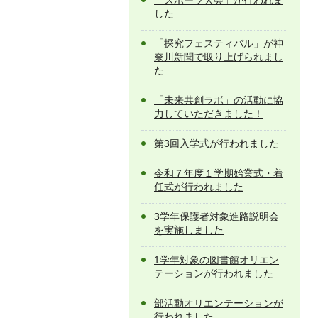
「スポーツ大会」が行われま
した
「探究フェスティバル」が神
奈川新聞で取り上げられまし
た
「未来共創ラボ」の活動に協
力していただきました！
第3回入学式が行われました
令和７年度１学期始業式・着
任式が行われました
3学年保護者対象進路説明会
を実施しました
1学年対象の図書館オリエン
テーションが行われました
部活動オリエンテーションが
行われました