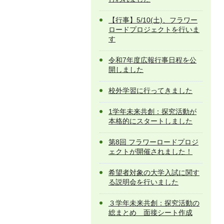
【行事】5/10(土)、フラワー
ロードプロジェクトを行いま
す
令和7年度広報行事日程を公
開しました
校外学習に行ってきました
1学年未来共創：探究活動が
本格的にスタートしました
第8回 フラワーロードプロジ
ェクトが開催されました！
希望者対象の大学入試に関す
る説明会を行いました
３学年未来共創：探究活動の
総まとめ 面接シート作成