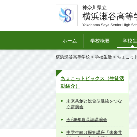
神奈川県立
横浜瀬谷高等
Yokohama Seya Senior High Sc
ホーム
学校概要
学校
横浜瀬谷高等学校
>
学校生活
>
ちょこっ
ちょこっトピックス（生徒活
動紹介）
未来共創と総合型選抜をつな
ぐ講演会
令和6年度英語講演会
中学生向け探究講座「未来共