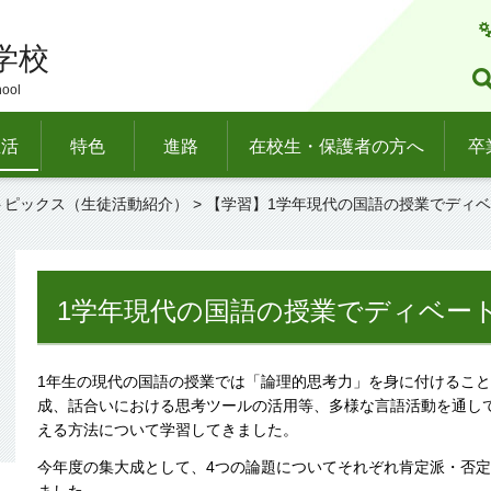
学校
hool
生活
特色
進路
在校生・保護者の方へ
卒
トピックス（生徒活動紹介）
> 【学習】1学年現代の国語の授業でディ
1学年現代の国語の授業でディベー
1年生の現代の国語の授業では「論理的思考力」を身に付けるこ
成、話合いにおける思考ツールの活用等、多様な言語活動を通し
える方法について学習してきました。
今年度の集大成として、4つの論題についてそれぞれ肯定派・否定
ました。