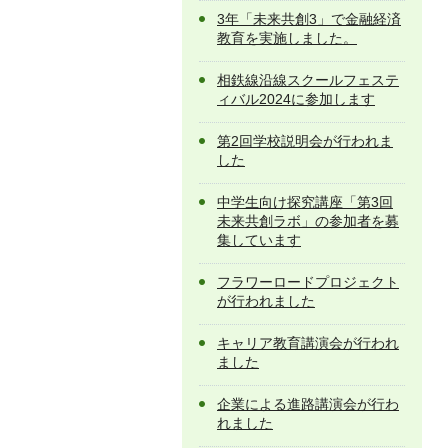
3年「未来共創3」で金融経済
教育を実施しました。
相鉄線沿線スクールフェステ
ィバル2024に参加します
第2回学校説明会が行われま
した
中学生向け探究講座「第3回
未来共創ラボ」の参加者を募
集しています
フラワーロードプロジェクト
が行われました
キャリア教育講演会が行われ
ました
企業による進路講演会が行わ
れました