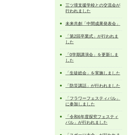
三ツ境支援学校との交流会が
行われました
未来共創「中間成果発表会」
「第2回卒業式」が行われま
した
「0学期講演会」を更新しま
した
「生徒総会」を実施しました
「防災講話」が行われました
「フラワーフェスティバル」
に参加しました
「令和6年度探究フェスティ
バル」が行われました