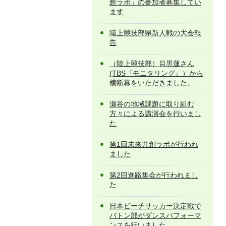
創ラボ」の参加者募集してい
ます
陸上競技部県新人戦の大会報
告
（陸上競技部）目黒蓮さん
(TBS『モニタリング』）から
横断幕をいただきました。
瀬谷の地域課題に取り組む
方々による講演会を行いまし
た
第1回未来共創ラボが行われ
ました
第2回進路集会が行われまし
た
日本ビーチサッカー決定戦で
バトン部がダンスパフォーマ
ンスを行いました