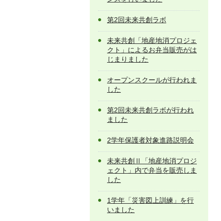
第2回未来共創ラボ
未来共創「地産地消プロジェ
クト」によるお弁当販売がは
じまりました
オープンスクールが行われま
した
第2回未来共創ラボが行われ
ました
2学年保護者対象進路説明会
未来共創Ⅱ「地産地消プロジ
ェクト」内で弁当を販売しま
した
1学年「災害図上訓練」を行
いました