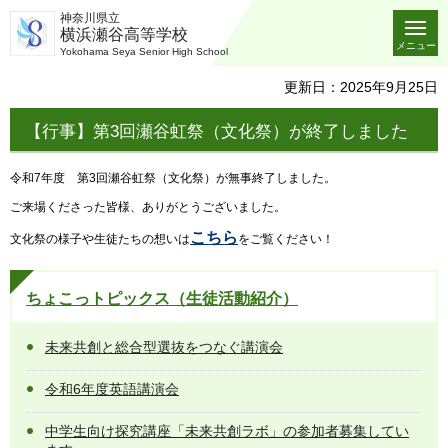
神奈川県立
横浜瀬谷高等学校
メニュー
Yokohama Seya Senior High School
更新日：2025年9月25日
【行事】第3回瀬谷虹祭（文化祭）が終了しました
令和7年度 第3回瀬谷虹祭（文化祭）が無事終了しました。
ご来場くださった皆様、ありがとうございました。
こちら
文化祭の様子や生徒たちの想いは
をご覧ください！
ちょこっトピックス（生徒活動紹介）
未来共創と総合型選抜をつなぐ講演会
令和6年度英語講演会
中学生向け探究講座「未来共創ラボ」の参加者募集してい