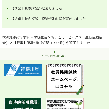
【学習】夏季講習が始まりました
【進路】校内模試・模試特別面談を実施しました
横浜瀬谷高等学校
>
学校生活
>
ちょこっトピックス（生徒活動紹
介）
> 【行事】第3回瀬谷虹祭（文化祭）が終了しました
ページの先頭へ戻る