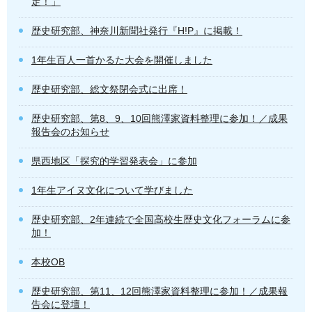
定！」
歴史研究部、神奈川新聞社発行『H!P』に掲載！
1年生百人一首かるた大会を開催しました
歴史研究部、総文祭閉会式に出席！
歴史研究部、第8、9、10回熊澤家資料整理に参加！／成果
報告会のお知らせ
県西地区「探究的学習発表会」に参加
1年生アイヌ文化について学びました
歴史研究部、2年連続で全国高校生歴史文化フォーラムに参
加！
本校OB
歴史研究部、第11、12回熊澤家資料整理に参加！／成果報
告会に登壇！