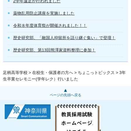
2学年遠足が行われました
薬物乱用防止講座を実施しました
令和８年度体育祭が開催されました！！
歴史研究部、「敵国人抑留所を語り継ぐ集い」で登壇！
歴史研究部、第13回熊澤家資料整理に参加！
足柄高等学校
>
在校生・保護者の方へ
>
ちょこっトピックス
> 3年
生卒業セレモニー(学年レク）行いました
ページの先頭へ戻る