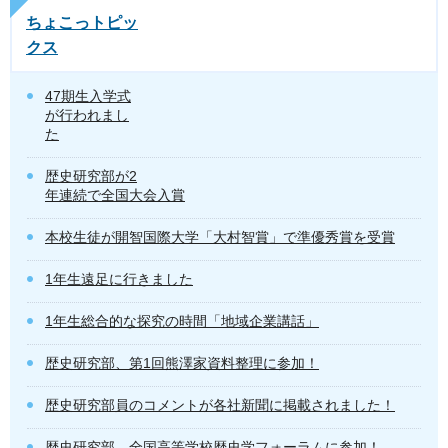
ちょこっトピッ
クス
47期生入学式
が行われまし
た
歴史研究部が2
年連続で全国大会入賞
本校生徒が開智国際大学「大村智賞」で準優秀賞を受賞
1年生遠足に行きました
1年生総合的な探究の時間「地域企業講話」
歴史研究部、第1回熊澤家資料整理に参加！
歴史研究部員のコメントが各社新聞に掲載されました！
歴史研究部、全国高等学校歴史学フォーラムに参加！