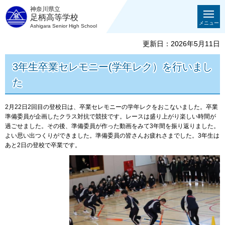
神奈川県立
足柄高等学校
メニュー
Ashigara Senior High School
更新日：2026年5月11日
3年生卒業セレモニー(学年レク）を行いまし
た
2月22日2回目の登校日は、卒業セレモニーの学年レクをおこないました。卒業
準備委員が企画したクラス対抗で競技です。レースは盛り上がり楽しい時間が
過ごせました。その後、準備委員が作った動画をみて3年間を振り返りました。
よい思い出つくりができました。準備委員の皆さんお疲れさまでした。3年生は
あと2日の登校で卒業です。