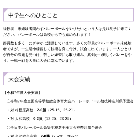
中学生へのひとこと
経験者、未経験者問わずバレーボールをやりたいという人は是非見学に来てく
ださい。バレーボールは高校からでも始められます！
部員数も多く、にぎやかに活動しています。多くの部員がバレーボール未経験
者ですが、一生懸命練習して技術を身に付け、試合に出ています。一人ひとり
が自分の課題を見つけ、苦しい練習にも取り組み、真剣かつ楽しくバレーをや
り、一戦一戦を大事に大会に臨んでいます。
大会実績
【令和7年度大会実績】
〇令和7年度全国高等学校総合体育大会ハ゛レーホ゛ール競技神奈川県予選会
・対 相模原高校
2-0勝
（25-15、25-21）
・対 大和高校
0-2負
（12-25、23-25）
〇全日本バレーボール高等学校選手権大会神奈川県予選会
・対 金沢総合高校
2-0勝
（25-20、26-24）