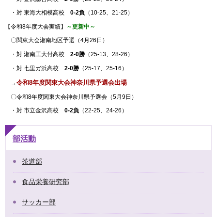
・対 東海大相模高校
0-2負
（10-25、21-25）
【令和8年度大会実績】
～更新中～
〇関東大会湘南地区予選（4月26日）
・対 湘南工大付高校
2-0勝
（25-13、28-26）
・対 七里ガ浜高校
2-0勝
（25-17、25-16）
令和8年度関東大会神奈川県予選会出場
→
〇令和8年度関東大会神奈川県予選会（5月9日）
・対 市立金沢高校
0-2負
（22-25、24-26）
部活動
茶道部
食品栄養研究部
サッカー部