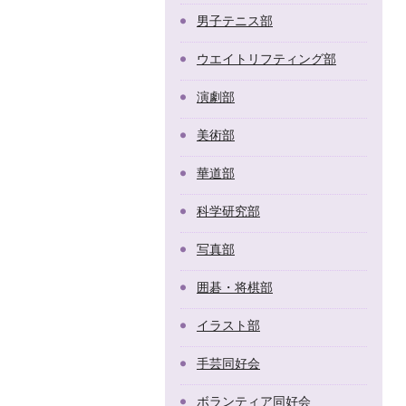
男子テニス部
ウエイトリフティング部
演劇部
美術部
華道部
科学研究部
写真部
囲碁・将棋部
イラスト部
手芸同好会
ボランティア同好会