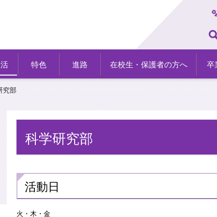
生活
特色
進路
在校生・保護者の方へ
卒
研究部
科学研究部
活動日
火・木・金