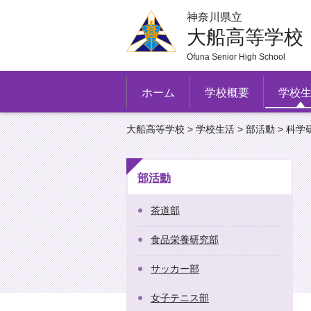
神奈川県立
大船高等学校
Ofuna Senior High School
ホーム
学校概要
学校
大船高等学校
>
学校生活
>
部活動
> 科学
部活動
茶道部
食品栄養研究部
サッカー部
女子テニス部