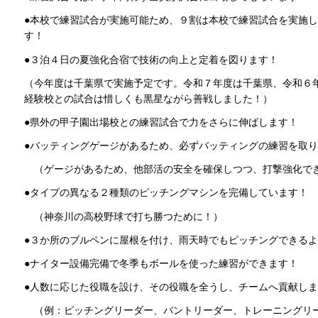
●本校で練習試合が実施可能ため、９割は本校で練習試合を実施
す！
●３泊４日の夏強化合宿で技術の向上と定着を図ります！
（今年度は千葉県で実施予定です。令和７年度は千葉県、令和６
経験校との試合は惜しくも黒星ながら善戦しました！）
●県外の甲子園出場校との練習試合で力をさらに伸ばします！
●バッティングゲージがあるため、必ずバッティングの練習を取
（ゲージがあるため、他部活の安全を確保しつつ、打撃強化で
●タイプの異なる２種類のピッチングマシンを完備しています！
（神奈川の高校野球で打ち勝つために！）
●３か所のブルペンに屋根を付け、雨天時でもピッチングできる
●ナイター設備完備で冬季もボールを使った練習ができます！
●人数に応じた役職を設け、その役職を全うし、チームへ貢献し
（例：ピッチングリーダー、バントリーダー、トレーニングリーダ