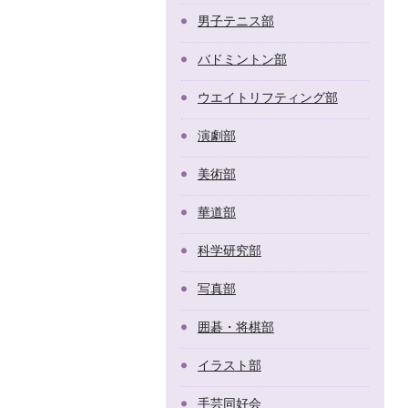
男子テニス部
バドミントン部
ウエイトリフティング部
演劇部
美術部
華道部
科学研究部
写真部
囲碁・将棋部
イラスト部
手芸同好会