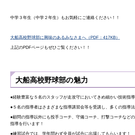
中学３年生（中学２年生）もお気軽にご連絡ください！！
大船高校野球部に興味のあるみなさまへ（PDF：417KB）
上記のPDFページもぜひご覧ください！！
大船高校野球部の魅力
●経験豊富な５名のスタッフが走攻守においてきめ細かい技術指
●５名の指導者はさまざまな指導講習会等を受講し、多くの指導
●顧問の指導以外にも投手コーチ、守備コーチ、打撃コーチなど
指導を行います！
●練習試合では、学年問わず全員が試合に出場してもらいます！