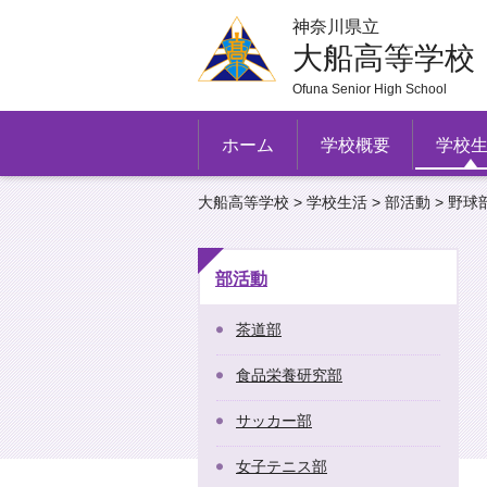
神奈川県立
大船高等学校
Ofuna Senior High School
ホーム
学校概要
学校
大船高等学校
>
学校生活
>
部活動
> 野球
部活動
茶道部
食品栄養研究部
サッカー部
女子テニス部