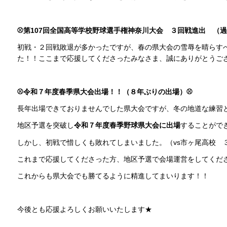
⚾第107回全国高等学校野球選手権神奈川大会 ３回戦進出 （
初戦・２回戦敗退が多かったですが、春の県大会の雪辱を晴らす
た！！ここまで応援してくださったみなさま、誠にありがとうご
⚾令和７年度春季県大会出場！！（８年ぶりの出場）⚾
長年出場できておりませんでした県大会ですが、冬の地道な練習
地区予選を突破し
令和７年度春季野球県大会に出場
することがで
しかし、初戦で惜しくも敗れてしまいました。（vs市ヶ尾高校 
これまで応援してくださった方、地区予選で会場運営をしてくだ
これからも県大会でも勝てるように精進してまいります！！
今後とも応援よろしくお願いいたします★