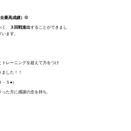
過去最高成績）⚾
べく、
３回戦進出
することができまし
ざいます。
とトレーニングを超えて力をつけ
きました！！
３－５●）
さった方に感謝の念を持ち、