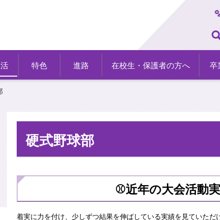
生活
特色
進路
在校生・保護者の方へ
卒
部
硬式野球部
⚾近年の大会活動実
着実に力を付け、少しずつ結果を伸ばしている実績を見ていただ