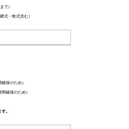
問まで）
準硬式・軟式含む）
間確保のため）
時間確保のため）
ます。