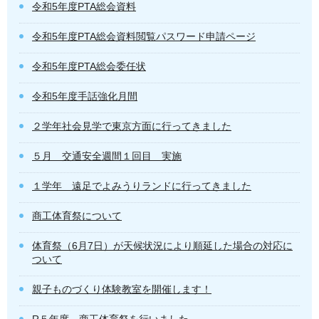
令和5年度PTA総会資料
令和5年度PTA総会資料閲覧パスワード申請ページ
令和5年度PTA総会委任状
令和5年度手話強化月間
２学年社会見学で東京方面に行ってきました
５月 交通安全週間１回目 実施
１学年 遠足でよみうりランドに行ってきました
商工体育祭について
体育祭（6月7日）が天候状況により順延した場合の対応に
ついて
親子ものづくり体験教室を開催します！
R５年度 商工体育祭を行いました