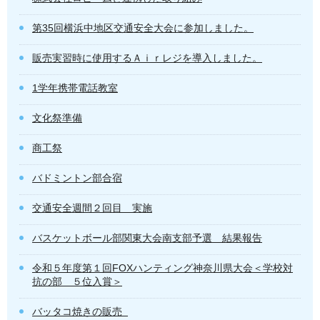
第35回横浜中地区交通安全大会に参加しました。
販売実習時に使用するＡｉｒレジを導入しました。
1学年携帯電話教室
文化祭準備
商工祭
バドミントン部合宿
交通安全週間２回目 実施
バスケットボール部関東大会南支部予選 結果報告
令和５年度第１回FOXハンティング神奈川県大会＜学校対
抗の部 ５位入賞＞
バッタコ焼きの販売