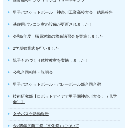
商業高校イングリッシュサマーキャンプ
男子バスケットボール 神奈川工業高校大会 結果報告
基礎用パソコン室の設備が更新されました！
令和5年度 職員対象の救命講習会を実施しました
2学期始業式を行いました
親子ものづくり体験教室を実施しました！
公私合同相談・説明会
男子バスケットボール・バレーボール部合同合宿
技術研究部【ロボットアイデア甲子園神奈川大会：（見学
会）】
女子バスケ活動報告
令和5年度商工祭（文化祭）について