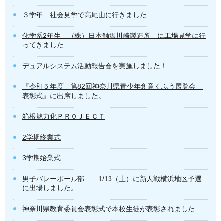
３学年 社会見学で高尾山に行きました
化学系2年生 （株）日本触媒川崎製造所 に工場見学に行
ってきました
デュアルシステム活動報告会を実施しました！
『令和５年度 第82回神奈川県青少年創意くふう展覧会
表彰式』に出席しました。
箱根魅力化ＰＲＯＪＥＣＴ
2学期終業式
3学期始業式
男子バレーボール部 1/13（土）に新人戦横浜地区予選
に出場しました。
神奈川県教育委員会表彰式で本校生徒が表彰されました