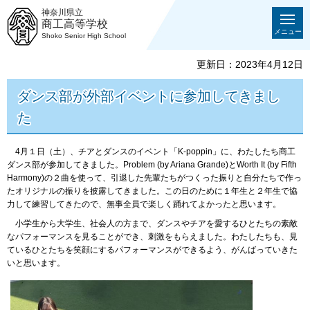
神奈川県立
商工高等学校
メニュー
Shoko Senior High School
更新日：2023年4月12日
ダンス部が外部イベントに参加してきまし
た
4月１日（土）、チアとダンスのイベント「K-poppin」に、わたしたち商工
ダンス部が参加してきました。Problem (by Ariana Grande)とWorth It (by Fifth
Harmony)の２曲を使って、引退した先輩たちがつくった振りと自分たちで作っ
たオリジナルの振りを披露してきました。この日のために１年生と２年生で協
力して練習してきたので、無事全員で楽しく踊れてよかったと思います。
小学生から大学生、社会人の方まで、ダンスやチアを愛するひとたちの素敵
なパフォーマンスを見ることができ、刺激をもらえました。わたしたちも、見
ているひとたちを笑顔にするパフォーマンスができるよう、がんばっていきた
いと思います。