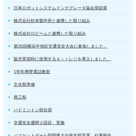
日本ロボットシステムインテグレータ協会奨励賞
株式会社松本製作所と連携した取り組み
株式会社ロビームと連携した取り組み
第35回横浜中地区交通安全大会に参加しました。
販売実習時に使用するＡｉｒレジを導入しました。
1学年携帯電話教室
文化祭準備
商工祭
バドミントン部合宿
交通安全週間２回目 実施
バスケットボール部関東大会南支部予選 結果報告