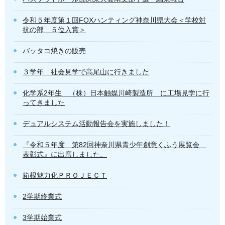
令和５年度第１回FOXハンティング神奈川県大会＜学校対
抗の部 ５位入賞＞
バッタコ焼きの販売
３学年 社会見学で高尾山に行きました
化学系2年生 （株）日本触媒川崎製造所 に工場見学に行
ってきました
デュアルシステム活動報告会を実施しました！
『令和５年度 第82回神奈川県青少年創意くふう展覧会
表彰式』に出席しました。
箱根魅力化ＰＲＯＪＥＣＴ
2学期終業式
3学期始業式