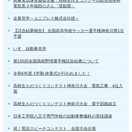
関東電気保安協会主催：高校生作文コンクール総合技術科
電気系３年福田心さん「奨励賞」
企業見学～ユニプレス株式会社様～
【試合結果報告】 全国高等学校サッカー選手権神奈川県1次
予選
いすゞ自動車見学
第105回全国高校野球選手権試合結果について
令和5年度 1学期 終業式が行われました！
高校生ものづくりコンテスト神奈川大会 電気工事 4位入
賞
高校生ものづくりコンテスト神奈川大会 電子回路組立
日本工学院八王子専門学校の自動車整備科の実技講座
祝！英語スピーチコンテスト 全国大会出場