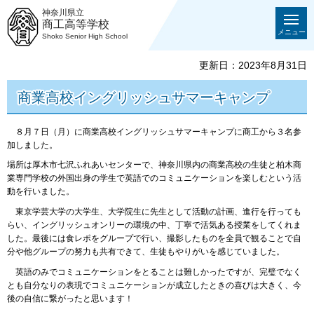
神奈川県立
商工高等学校
メニュー
Shoko Senior High School
更新日：2023年8月31日
商業高校イングリッシュサマーキャンプ
８月７日（月）に商業高校イングリッシュサマーキャンプに商工から３名参
加しました。
場所は厚木市七沢ふれあいセンターで、神奈川県内の商業高校の生徒と柏木商
業専門学校の外国出身の学生で英語でのコミュニケーションを楽しむという活
動を行いました。
東京学芸大学の大学生、大学院生に先生として活動の計画、進行を行っても
らい、イングリッシュオンリーの環境の中、丁寧で活気ある授業をしてくれま
した。最後には食レポをグループで行い、撮影したものを全員で観ることで自
分や他グループの努力も共有できて、生徒もやりがいを感じていました。
英語のみでコミュニケーションをとることは難しかったですが、完璧でなく
とも自分なりの表現でコミュニケーションが成立したときの喜びは大きく、今
後の自信に繋がったと思います！