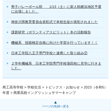
男子バレーボール部 1/13（土）に新人戦横浜地区予選
に出場しました。
神奈川県教育委員会表彰式で本校生徒が表彰されました
課題研究（ボランティアスピリット）冬の活動報告
機械系 技能検定合格に向けた学習を行っています！！
日本工学院八王子専門学校と連携した取り組み②
２学年機械系 日本工学院専門学校蒲田校に見学に行きま
した。
商工高等学校
>
学校生活
>
トピックス・お知らせ
>
2023（令和5）
年度
> 商業高校イングリッシュサマーキャンプ
ページの先頭へ戻る