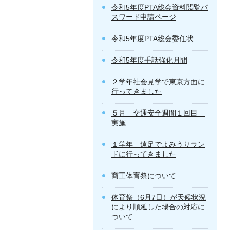
令和5年度PTA総会資料閲覧パ
スワード申請ページ
令和5年度PTA総会委任状
令和5年度手話強化月間
２学年社会見学で東京方面に
行ってきました
５月 交通安全週間１回目
実施
１学年 遠足でよみうりラン
ドに行ってきました
商工体育祭について
体育祭（6月7日）が天候状況
により順延した場合の対応に
ついて