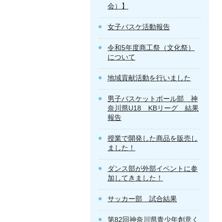
会）】
女子バスケ活動報告
令和5年度商工祭（文化祭）
について
地域貢献活動を行いました
男子バスケットボール部 神
奈川県U18 KBリーグ 結果
報告
授業で開発した商品を販売し
ました！
ダンス部が外部イベントに参
加してきました！
サッカー部 試合結果
第82回神奈川県青少年創意く