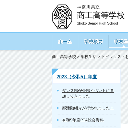
神奈川県立
商工高等学校
Shoko Senior High School
ホーム
学校概要
学校
商工高等学校
>
学校生活
>
トピックス・
2023（令和5）年度
ダンス部が外部イベントに参
加してきました
部活動紹介が行われました！
令和5年度PTA総会資料