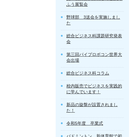
ふう展覧会
野球部 3送会を実施しまし
た
総合ビジネス科課題研究発表
会
第三回パイプロボコン世界大
会出場
総合ビジネス科コラム
校内販売でビジネスを実践的
に学んでいます！
新品の旋盤が設置されまし
た！
令和5年度 卒業式
バドミントン 新体育館で初