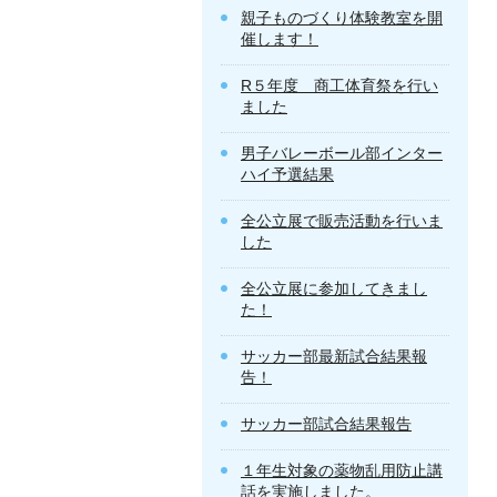
親子ものづくり体験教室を開
催します！
R５年度 商工体育祭を行い
ました
男子バレーボール部インター
ハイ予選結果
全公立展で販売活動を行いま
した
全公立展に参加してきまし
た！
サッカー部最新試合結果報
告！
サッカー部試合結果報告
１年生対象の薬物乱用防止講
話を実施しました。