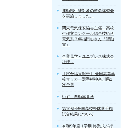
運動部生徒対象の救命講習会
を実施しました。
関東電気保安協会主催：高校
生作文コンクール総合技術科
電気系３年福田心さん「奨励
賞」
企業見学～ユニプレス株式会
社様～
【試合結果報告】 全国高等学
校サッカー選手権神奈川県1
次予選
いすゞ自動車見学
第105回全国高校野球選手権
試合結果について
令和5年度 1学期 終業式が行