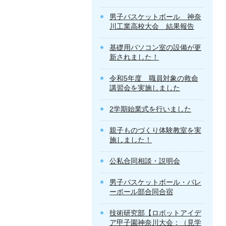
男子バスケットボール 神奈
川工業高校大会 結果報告
基礎用パソコン室の設備が更
新されました！
令和5年度 職員対象の救命
講習会を実施しました
2学期始業式を行いました
親子ものづくり体験教室を実
施しました！
公私合同相談・説明会
男子バスケットボール・バレ
ーボール部合同合宿
技術研究部【ロボットアイデ
ア甲子園神奈川大会：（見学